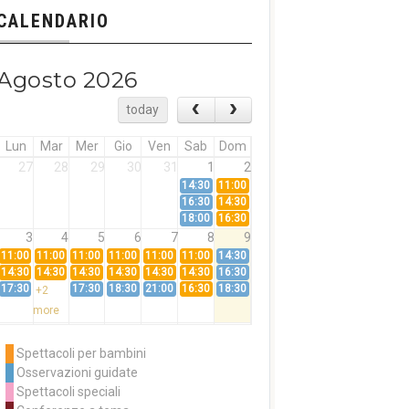
CALENDARIO
Agosto 2026
today
Lun
Mar
Mer
Gio
Ven
Sab
Dom
27
28
29
30
31
1
2
14:30
11:00
16:30
14:30
18:00
16:30
3
4
5
6
7
8
9
11:00
11:00
11:00
11:00
11:00
11:00
14:30
14:30
14:30
14:30
14:30
14:30
14:30
16:30
17:30
17:30
18:30
21:00
16:30
18:30
+2
more
10
11
12
13
14
15
16
11:00
14:30
11:00
Spettacoli per bambini
14:30
16:30
14:30
Osservazioni guidate
18:00
16:30
+3
Spettacoli speciali
more