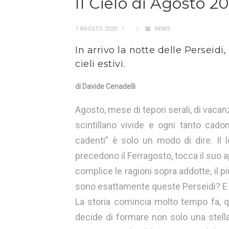
Il Cielo di Agosto 2
1 AGOSTO 2020
NEWS
In arrivo la notte delle Perseid
cieli estivi.
di Davide Cenadelli
Agosto, mese di tepori serali, di vacanz
scintillano vivide e ogni tanto cadon
cadenti” è solo un modo di dire. Il 
precedono il Ferragosto, tocca il suo 
complice le ragioni sopra addotte, il p
sono esattamente queste Perseidi? E p
La storia comincia molto tempo fa, qu
decide di formare non solo una stella 