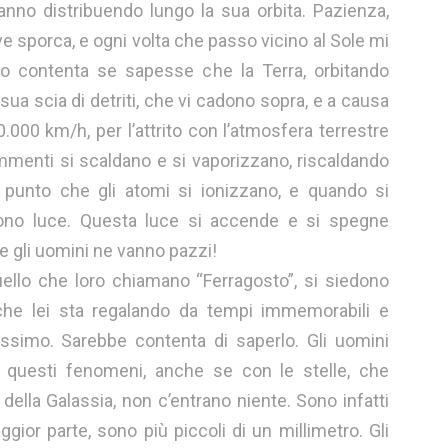
vanno distribuendo lungo la sua orbita. Pazienza,
ve sporca, e ogni volta che passo vicino al Sole mi
 contenta se sapesse che la Terra, orbitando
 sua scia di detriti, che vi cadono sopra, e a causa
0.000 km/h, per l’attrito con l’atmosfera terrestre
menti si scaldano e si vaporizzano, riscaldando
 punto che gli atomi si ionizzano, e quando si
tono luce. Questa luce si accende e si spegne
e gli uomini ne vanno pazzi!
 quello che loro chiamano “Ferragosto”, si siedono
 che lei sta regalando da tempi immemorabili e
issimo. Sarebbe contenta di saperlo. Gli uomini
i” questi fenomeni, anche se con le stelle, che
della Galassia, non c’entrano niente. Sono infatti
ior parte, sono più piccoli di un millimetro. Gli