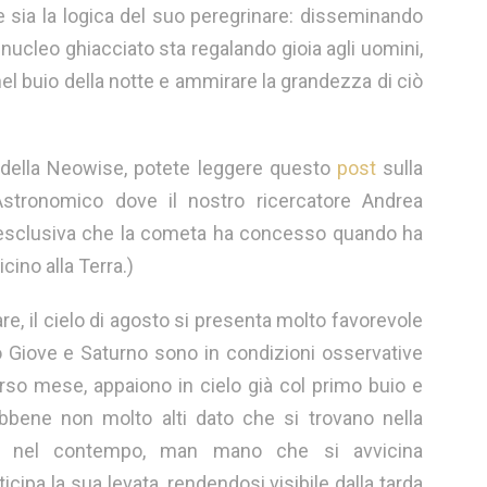
le sia la logica del suo peregrinare: disseminando
 nucleo ghiacciato sta regalando gioia agli uomini,
i nel buio della notte e ammirare la grandezza di ciò
a della Neowise, potete leggere questo
post
sulla
Astronomico dove il nostro ricercatore Andrea
a esclusiva che la cometa ha concesso quando ha
icino alla Terra.)
e, il cielo di agosto si presenta molto favorevole
to Giove e Saturno sono in condizioni osservative
orso mese, appaiono in cielo già col primo buio e
bbene non molto alti dato che si trovano nella
rte, nel contempo, man mano che si avvicina
cipa la sua levata, rendendosi visibile dalla tarda