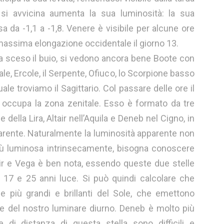
si avvicina aumenta la sua luminosità: la sua
da -1,1 a -1,8. Venere è visibile per alcune ore
 massima elongazione occidentale il giorno 13.
na sceso il buio, si vedono ancora bene Boote con
ale, Ercole, il Serpente, Ofiuco, lo Scorpione basso
ale troviamo il Sagittario. Col passare delle ore il
o, occupa la zona zenitale. Esso è formato da tre
ne della Lira, Altair nell’Aquila e Deneb nel Cigno, in
arente. Naturalmente la luminosità apparente non
a più luminosa intrinsecamente, bisogna conoscere
air e Vega è ben nota, essendo queste due stelle
e 17 e 25 anni luce. Si può quindi calcolare che
 più grandi e brillanti del Sole, che emettono
ce del nostro luminare diurno. Deneb è molto più
 di distanza di questa stella sono difficili e