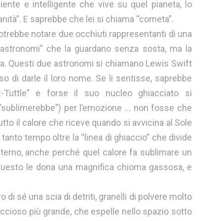
ente e intelligente che vive su quel pianeta, lo
nità”. E saprebbe che lei si chiama “cometa”.
trebbe notare due occhiuti rappresentanti di una
“astronomi” che la guardano senza sosta, ma la
inga. Questi due astronomi si chiamano Lewis Swift
so di darle il loro nome. Se li sentisse, saprebbe
-Tuttle” e forse il suo nucleo ghiacciato si
 “sublimerebbe”) per l’emozione … non fosse che
tutto il calore che riceve quando si avvicina al Sole
tanto tempo oltre la “linea di ghiaccio” che divide
sterno, anche perché quel calore fa sublimare un
 questo le dona una magnifica chioma gassosa, e
 di sé una scia di detriti, granelli di polvere molto
occioso più grande, che espelle nello spazio sotto