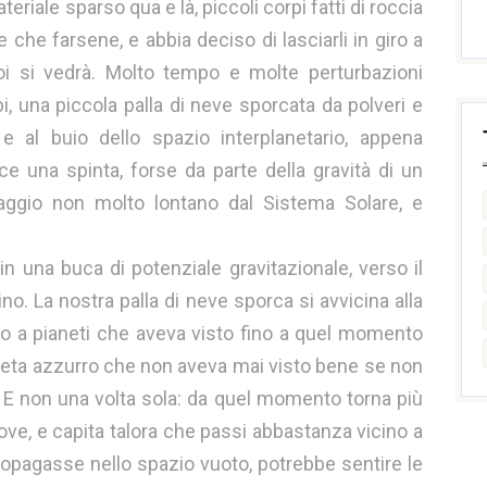
eriale sparso qua e là, piccoli corpi fatti di roccia
che farsene, e abbia deciso di lasciarli in giro a
poi si vedrà. Molto tempo e molte perturbazioni
pi, una piccola palla di neve sporcata da polveri e
e al buio dello spazio interplanetario, appena
ce una spinta, forse da parte della gravità di un
saggio non molto lontano dal Sistema Solare, e
n una buca di potenziale gravitazionale, verso il
no. La nostra palla di neve sporca si avvicina alla
no a pianeti che aveva visto fino a quel momento
ianeta azzurro che non aveva mai visto bene se non
 E non una volta sola: da quel momento torna più
uove, e capita talora che passi abbastanza vicino a
propagasse nello spazio vuoto, potrebbe sentire le