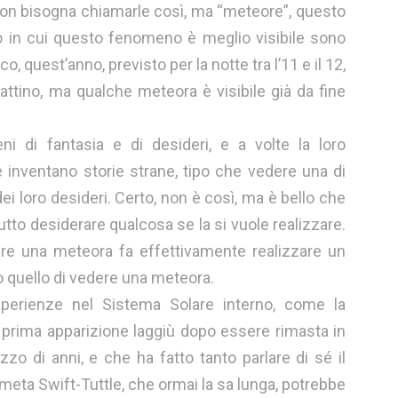
 non bisogna chiamarle così, ma “meteore”, questo
anno in cui questo fenomeno è meglio visibile sono
cco, quest’anno, previsto per la notte tra l’11 e il 12,
mattino, ma qualche meteora è visibile già da fine
i di fantasia e di desideri, e a volte la loro
 inventano storie strane, tipo che vedere una di
i loro desideri. Certo, non è così, ma è bello che
tto desiderare qualcosa se la si vuole realizzare.
ere una meteora fa effettivamente realizzare un
io quello di vedere una meteora.
perienze nel Sistema Solare interno, come la
prima apparizione laggiù dopo essere rimasta in
zzo di anni, e che ha fatto tanto parlare di sé il
meta Swift-Tuttle, che ormai la sa lunga, potrebbe