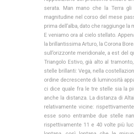
serata. Man mano che la Terra gli 
magnitudine nel corso del mese passa 
prima dell’alba, dato che raggiunge la
E veniamo ora al cielo stellato. Appe
la brillantissima Arturo, la Corona Bore
sull’orizzonte meridionale, a est del qu
Triangolo Estivo, già alto al tramont
stelle brillanti: Vega, nella costellazio
ordine decrescente di luminosità app
ci dice quale fra le tre stelle sia l
anche la distanza. La distanza di Alt
relativamente vicine: rispettivament
esse sono entrambe due stelle nane
rispettivamente 11 e 40 volte più lu
lontana, così lontana che le misure