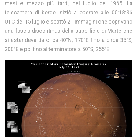
mesi e mezzo più tardi, nel luglio del 1965. La
telecamera di bordo iniziò a operare alle 00:18:36
UTC del 15 luglio e scattò 21 immagini che coprivano
una fascia discontinua della superficie di Marte che
si estendeva da circa 40°N, 170°E fino a circa 35°S,
200°E e poi fino al terminatore a 50°S, 255°E.