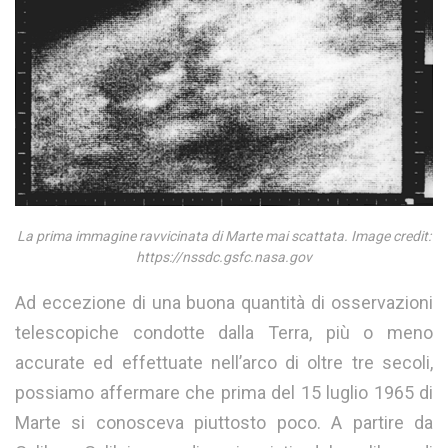
La prima immagine ravvicinata di Marte mai scattata. Image credit:
https://nssdc.gsfc.nasa.gov
Ad eccezione di una buona quantità di osservazioni
telescopiche condotte dalla Terra, più o meno
accurate ed effettuate nell’arco di oltre tre secoli,
possiamo affermare che prima del 15 luglio 1965 di
Marte si conosceva piuttosto poco. A partire da