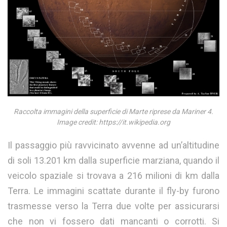
Raccolta immagini della superficie di Marte riprese da Mariner 4.
Image credit: https://it.wikipedia.org
Il passaggio più ravvicinato avvenne ad un’altitudine
di soli 13.201 km dalla superficie marziana, quando il
veicolo spaziale si trovava a 216 milioni di km dalla
Terra. Le immagini scattate durante il fly-by furono
trasmesse verso la Terra due volte per assicurarsi
che non vi fossero dati mancanti o corrotti. Si