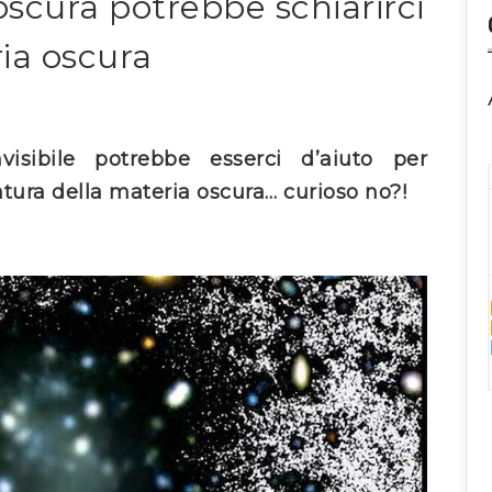
oscura potrebbe schiarirci
ria oscura
isibile potrebbe esserci d’aiuto per
tura della materia oscura… curioso no?!