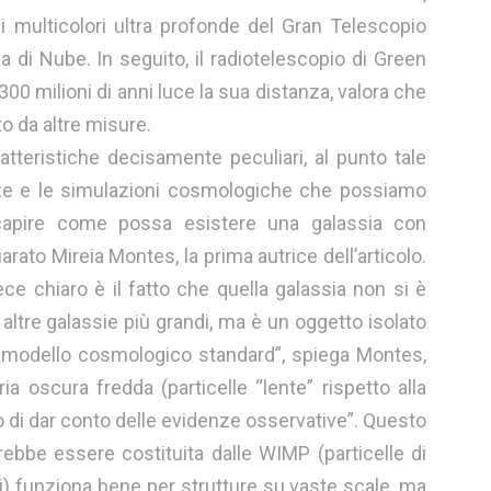
ni multicolori ultra profonde del Gran Telescopio
a di Nube. In seguito, il radiotelescopio di Green
300 milioni di anni luce la sua distanza, valora che
o da altre misure.
tteristiche decisamente peculiari, al punto tale
nze e le simulazioni cosmologiche che possiamo
capire come possa esistere una galassia con
arato Mireia Montes, la prima autrice dell’articolo.
ece chiaro è il fatto che quella galassia non si è
 altre galassie più grandi, ma è un oggetto isolato
l modello cosmologico standard”, spiega Montes,
ia oscura fredda (particelle “lente” rispetto alla
do di dar conto delle evidenze osservative”. Questo
ebbe essere costituita dalle WIMP (particelle di
 funziona bene per strutture su vaste scale, ma