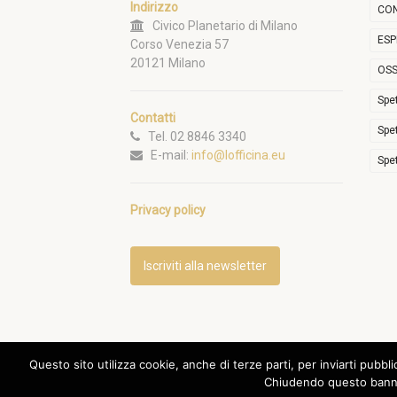
Indirizzo
CON
Civico Planetario di Milano
ESP
Corso Venezia 57
20121 Milano
OSS
Spe
Contatti
Spe
Tel. 02 8846 3340
E-mail:
info@lofficina.eu
Spe
Privacy policy
Iscriviti alla newsletter
Questo sito utilizza cookie, anche di terze parti, per inviarti pubbl
Chiudendo questo banne
Associazione LOfficina
© 2020 -
Privacy policy