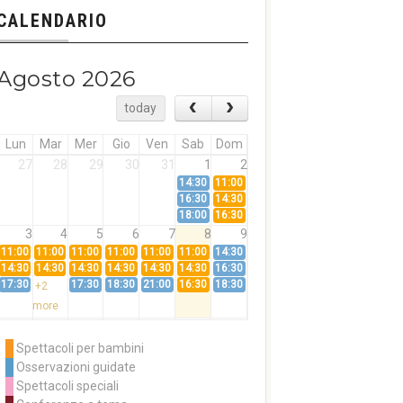
CALENDARIO
Agosto 2026
today
Lun
Mar
Mer
Gio
Ven
Sab
Dom
27
28
29
30
31
1
2
14:30
11:00
16:30
14:30
18:00
16:30
3
4
5
6
7
8
9
11:00
11:00
11:00
11:00
11:00
11:00
14:30
14:30
14:30
14:30
14:30
14:30
14:30
16:30
17:30
17:30
18:30
21:00
16:30
18:30
+2
more
10
11
12
13
14
15
16
11:00
14:30
11:00
Spettacoli per bambini
14:30
16:30
14:30
Osservazioni guidate
18:00
16:30
+3
Spettacoli speciali
more