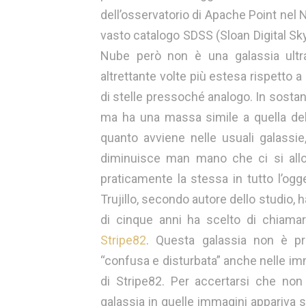
dell’osservatorio di Apache Point nel
vasto catalogo SDSS (Sloan Digital Sky
Nube però non è una galassia ultra
altrettante volte più estesa rispetto 
di stelle pressoché analogo. In sostan
ma ha una massa simile a quella del
quanto avviene nelle usuali galassie,
diminuisce man mano che ci si allon
praticamente la stessa in tutto l’og
Trujillo, secondo autore dello studio,
di cinque anni ha scelto di chiama
Stripe82
. Questa galassia non è p
“confusa e disturbata” anche nelle im
di Stripe82. Per accertarsi che non
galassia in quelle immagini appariva