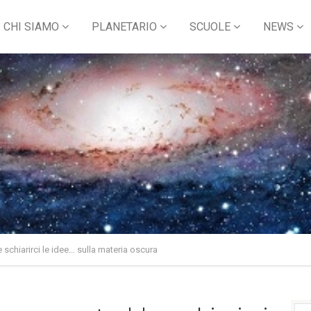
CHI SIAMO
PLANETARIO
SCUOLE
NEWS
schiarirci le idee… sulla materia oscura