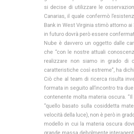
si decise di utilizzare le osservazio
Canarias, il quale confermò l’esistenz
Bank in West Virginia stimò attorno ai 
in futuro dovrà però essere confermat
Nube è davvero un oggetto dalle cara
che “con le nostre attuali conosce
realizzare non siamo in grado di 
caratteristiche così estreme”, ha dichi
Ciò che al team di ricerca risulta inv
formata in seguito all’incontro tra due
contenente molta materia oscura. “I
“quello basato sulla cosiddetta mater
velocità della luce), non è però in gra
modello in cui la materia oscura dovr
grande massa debolmente interagenti)