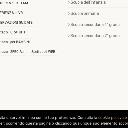
Scuola dell’infanzia
FERENZE a TEMA
ERIENZA in VR
Scuola primaria
ERVAZIONI GUIDATE
Scuola secondaria 1° grado
ttacoli GRATUITI
Scuola secondaria 2° grado
ttacoli per BAMBINI
ttacoli SPECIALI
Spettacoli WEB
icità e servizi in linea con le tue preferenze. Consulta la
cookie policy
se 
r, scorrendo questa pagina o cliccando qualunque suo elemento acconse