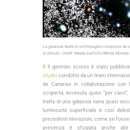
La galassia Nube in un’immagine composta da uno
lo sfondo. Credit: Media Inaf/Gtc/Mireia Montes.
Il 9 gennaio scorso è stato pubblica
studio
condotto da un team internaziona
de Canarias in collaborazione con 
scoperta, avvenuta quasi “per caso”,
tratta di una galassia nana quasi oscu
luminosità superficiale è così debo
precedenti rilevazioni, come se foss
presenza è sfuggita anche alle