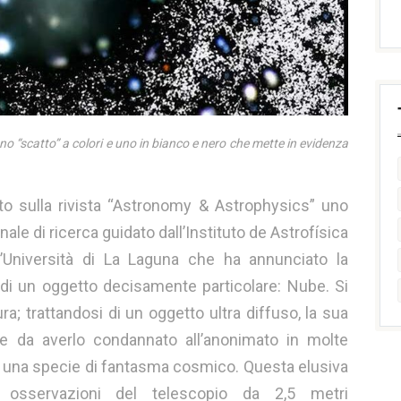
 “scatto” a colori e uno in bianco e nero che mette in evidenza
to sulla rivista “Astronomy & Astrophysics” uno
le di ricerca guidato dall’Instituto de Astrofísica
l’Università di La Laguna che ha annunciato la
 di un oggetto decisamente particolare: Nube. Si
ra; trattandosi di un oggetto ultra diffuso, la sua
le da averlo condannato all’anonimato in molte
e una specie di fantasma cosmico. Questa elusiva
 osservazioni del telescopio da 2,5 metri