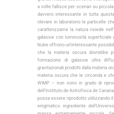
a volte fallisce per scenari su piccol
davvero interessante in tutta questa
rilevare in laboratorio le particelle
caratterizzarne la natura risiede nell’a
galassie con luminosità superficial
Nube offrono un’interessante possibilit
che la materia oscura dovrebbe pos
formazione di galassie ultra dif
gravitazionali prodotti dalla materia ord
materia oscura che le circonda e ch
WIMP – non sono in grado di riprod
dell’Instituto de Astrofísica de Cana
possa essere riprodotto utilizzando i
enigmatico ingrediente dell’Univers
massa estremamente piccola. Se