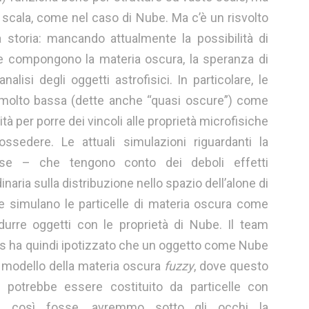
a scala, come nel caso di Nube. Ma c’è un risvolto
 storia: mancando attualmente la possibilità di
 che compongono la materia oscura, la speranza di
nalisi degli oggetti astrofisici. In particolare, le
e molto bassa (dette anche “quasi oscure”) come
à per porre dei vincoli alle proprietà microfisiche
sedere. Le attuali simulazioni riguardanti la
fuse – che tengono conto dei deboli effetti
inaria sulla distribuzione nello spazio dell’alone di
e simulano le particelle di materia oscura come
urre oggetti con le proprietà di Nube. Il team
rias ha quindi ipotizzato che un oggetto come Nube
l modello della materia oscura
fuzzy
, dove questo
o potrebbe essere costituito da particelle con
 così fosse, avremmo sotto gli occhi la