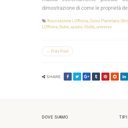
dimostrazione di come le proprietà dell
Associazione LOfficina
,
Civico Planetario Ulri
LOfficina
,
Nube
,
spazio
,
Stelle
,
universo
← Prev Post
SHARE
DOVE SIAMO
TIP