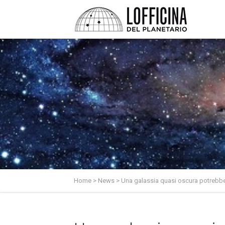
Home
>
News
>
Una galassia quasi oscura potrebbe 