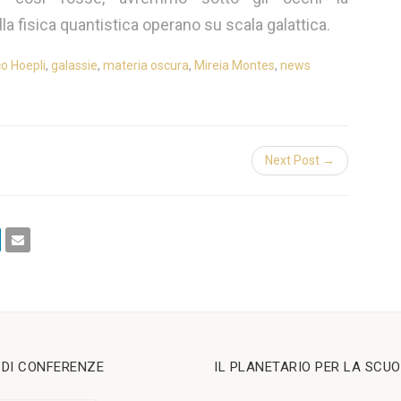
a fisica quantistica operano su scala galattica.
co Hoepli
,
galassie
,
materia oscura
,
Mireia Montes
,
news
Next Post →
I DI CONFERENZE
IL PLANETARIO PER LA SCU