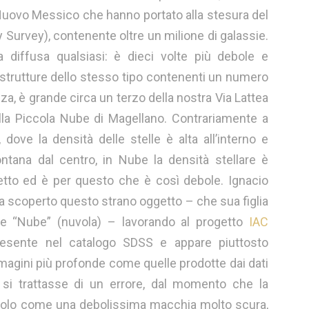
 Nuovo Messico che hanno portato alla stesura del
 Survey), contenente oltre un milione di galassie.
 diffusa qualsiasi: è dieci volte più debole e
a strutture dello stesso tipo contenenti un numero
za, è grande circa un terzo della nostra Via Lattea
la Piccola Nube di Magellano. Contrariamente a
 dove la densità delle stelle è alta all’interno e
tana dal centro, in Nube la densità stellare è
getto ed è per questo che è così debole. Ignacio
 ha scoperto questo strano oggetto – che sua figlia
re “Nube” (nuvola) – lavorando al progetto
IAC
resente nel catalogo SDSS e appare piuttosto
magini più profonde come quelle prodotte dai dati
 si trattasse di un errore, dal momento che la
 solo come una debolissima macchia molto scura,