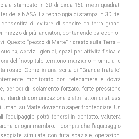
ciale stampato in 3D di circa 160 metri quadrati
ter della NASA. La tecnologia di stampa in 3D dei
 consentirà di evitare di spedire da terra grandi
er mezzo di più lanciatori, contenendo parecchio i
ivi. Questo “pezzo di Marte” ricreato sulla Terra –
cucina, servizi igienici, spazi per attività fisica e
oni dell’inospitale territorio marziano – simula le
ta rosso. Come in una sorta di “Grande fratello”
stantemente monitorato con telecamere e dovrà
se, periodi di isolamento forzato, forte pressione
, ritardi di comunicazione e altri fattori di stress
eri umani su Marte dovranno saper fronteggiare. Un
i l’equipaggio potrà tenersi in contatto, valuterà
siche di ogni membro. I compiti che l’equipaggio
eggiate simulate con tuta spaziale, operazioni