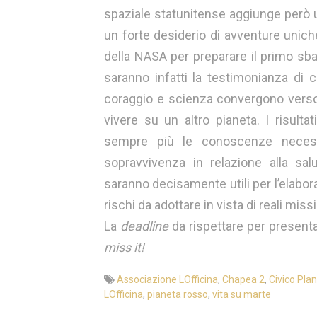
spaziale statunitense aggiunge però u
un forte desiderio di avventure uniche
della NASA per preparare il primo sb
saranno infatti la testimonianza di 
coraggio e scienza convergono verso i
vivere su un altro pianeta. I risult
sempre più le conoscenze necessar
sopravvivenza in relazione alla salu
saranno decisamente utili per l’elabora
rischi da adottare in vista di reali miss
La
deadline
da rispettare per present
miss it!
Associazione LOfficina
,
Chapea 2
,
Civico Plan
LOfficina
,
pianeta rosso
,
vita su marte