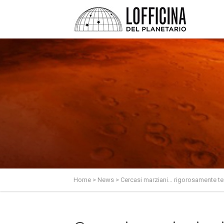
Home
>
News
>
Cercasi marziani… rigorosamente ter