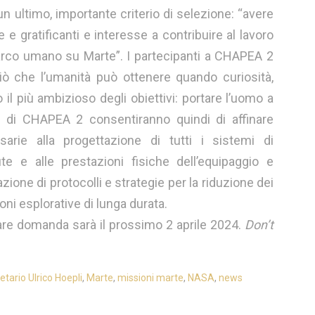
n ultimo, importante criterio di selezione: “avere
 e gratificanti e interesse a contribuire al lavoro
arco umano su Marte”. I partecipanti a CHAPEA 2
ciò che l’umanità può ottenere quando curiosità,
l più ambizioso degli obiettivi: portare l’uomo a
ati di CHAPEA 2 consentiranno quindi di affinare
ie alla progettazione di tutti i sistemi di
te e alle prestazioni fisiche dell’equipaggio e
zione di protocolli e strategie per la riduzione dei
ioni esplorative di lunga durata.
are domanda sarà il prossimo 2 aprile 2024.
Don’t
etario Ulrico Hoepli
,
Marte
,
missioni marte
,
NASA
,
news