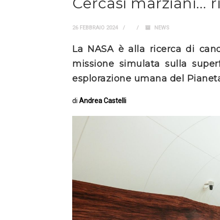
Cercasi marziani… r
26 FEBBRAIO 2024
NEWS
La NASA è alla ricerca di cand
missione simulata sulla superf
esplorazione umana del Pianet
di
Andrea Castelli