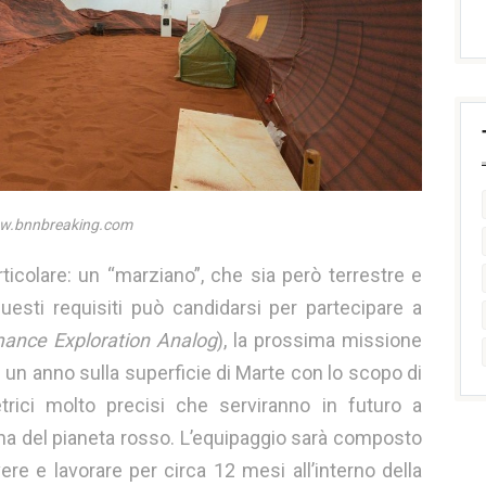
www.bnnbreaking.com
colare: un “marziano”, che sia però terrestre e
uesti requisiti può candidarsi per partecipare a
ance Exploration Analog
), la prossima missione
 un anno sulla superficie di Marte con lo scopo di
trici molto precisi che serviranno in futuro a
na del pianeta rosso. L’equipaggio sarà composto
ere e lavorare per circa 12 mesi all’interno della