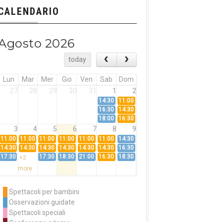
CALENDARIO
Agosto 2026
today
Lun
Mar
Mer
Gio
Ven
Sab
Dom
27
28
29
30
31
1
2
14:30
11:00
16:30
14:30
18:00
16:30
3
4
5
6
7
8
9
11:00
11:00
11:00
11:00
11:00
11:00
14:30
14:30
14:30
14:30
14:30
14:30
14:30
16:30
17:30
17:30
18:30
21:00
16:30
18:30
+2
more
10
11
12
13
14
15
16
11:00
14:30
11:00
Spettacoli per bambini
14:30
16:30
14:30
Osservazioni guidate
18:00
16:30
+3
Spettacoli speciali
more