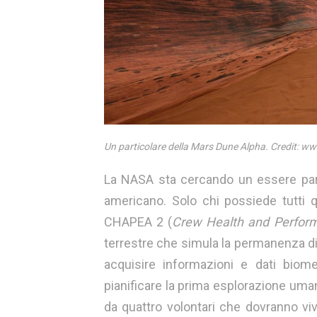
Un particolare della Mars Dune Alpha. Credit: 
La NASA sta cercando un essere parti
americano. Solo chi possiede tutti q
CHAPEA 2 (
Crew Health and Perform
terrestre che simula la permanenza di
acquisire informazioni e dati biome
pianificare la prima esplorazione uma
da quattro volontari che dovranno viv