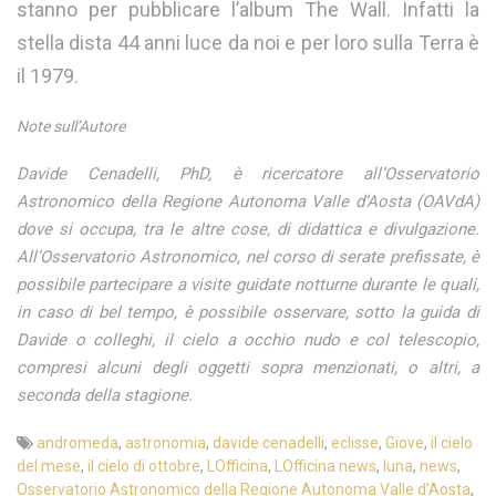
stanno per pubblicare l’album The Wall. Infatti la
stella dista 44 anni luce da noi e per loro sulla Terra è
il 1979.
Note sull’Autore
Davide Cenadelli, PhD, è ricercatore all’Osservatorio
Astronomico della Regione Autonoma Valle d’Aosta (OAVdA)
dove si occupa, tra le altre cose, di didattica e divulgazione.
All’Osservatorio Astronomico, nel corso di serate prefissate, è
possibile partecipare a visite guidate notturne durante le quali,
in caso di bel tempo, è possibile osservare, sotto la guida di
Davide o colleghi, il cielo a occhio nudo e col telescopio,
compresi alcuni degli oggetti sopra menzionati, o altri, a
seconda della stagione.
andromeda
,
astronomia
,
davide cenadelli
,
eclisse
,
Giove
,
il cielo
del mese
,
il cielo di ottobre
,
LOfficina
,
LOfficina news
,
luna
,
news
,
Osservatorio Astronomico della Regione Autonoma Valle d’Aosta
,