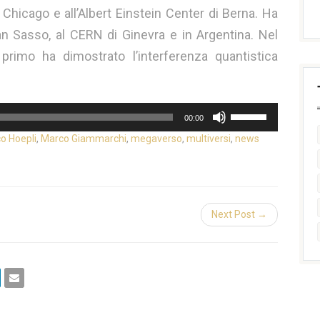
 Chicago e all’Albert Einstein Center di Berna. Ha
an Sasso, al CERN di Ginevra e in Argentina. Nel
primo ha dimostrato l’interferenza quantistica
Usa
00:00
i
co Hoepli
,
Marco Giammarchi
,
megaverso
,
multiversi
,
news
tasti
freccia
su/giù
per
aumentare
Next Post →
o
diminuire
il
volume.