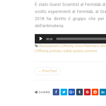
É stato Guest Scientist al Fermilab di
svolto esperimenti al Fermilab, al Gr
2018 ha diretto il gruppo che per 
dell’antimateria.
Audio
00:00
Player
Associazione LOfficina
,
Civico Planetario Ulri
LOfficina
,
podcast
,
realtà
,
spazio
,
universo
← Prev Post
SHARE