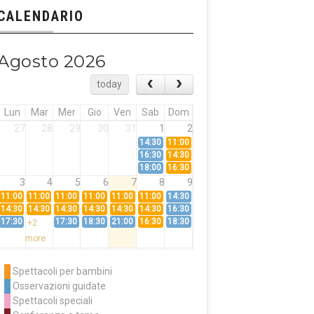
CALENDARIO
Agosto 2026
today
Lun
Mar
Mer
Gio
Ven
Sab
Dom
27
28
29
30
31
1
2
14:30
11:00
16:30
14:30
18:00
16:30
3
4
5
6
7
8
9
11:00
11:00
11:00
11:00
11:00
11:00
14:30
14:30
14:30
14:30
14:30
14:30
14:30
16:30
17:30
17:30
18:30
21:00
16:30
18:30
+2
more
10
11
12
13
14
15
16
11:00
14:30
11:00
Spettacoli per bambini
14:30
16:30
14:30
Osservazioni guidate
18:00
16:30
+3
Spettacoli speciali
more