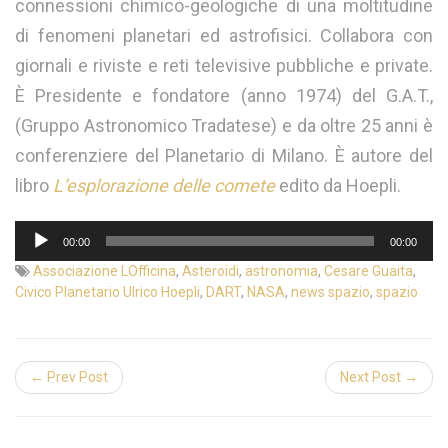
connessioni chimico-geologiche di una moltitudine
di fenomeni planetari ed astrofisici. Collabora con
giornali e riviste e reti televisive pubbliche e private.
È Presidente e fondatore (anno 1974) del G.A.T.,
(Gruppo Astronomico Tradatese) e da oltre 25 anni è
conferenziere del Planetario di Milano. È autore del
libro
L’esplorazione delle comete
edito da Hoepli.
Audio
00:00
00:00
Player
Associazione LOfficina
,
Asteroidi
,
astronomia
,
Cesare Guaita
,
Civico Planetario Ulrico Hoepli
,
DART
,
NASA
,
news spazio
,
spazio
← Prev Post
Next Post →