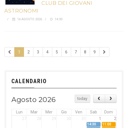
CLUB DEI GIOVANI
ASTRONOMI
16 AGOSTO 2026
14:30
1
2
3
4
5
6
7
8
9
CALENDARIO
Agosto 2026
today
Lun
Mar
Mer
Gio
Ven
Sab
Dom
27
28
29
30
31
1
2
14:30
11:00