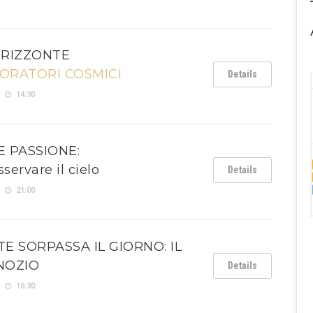
ORIZZONTE
LORATORI COSMICI
Details
14:30
 PASSIONE:
servare il cielo
Details
21:00
 SORPASSA IL GIORNO: IL
NOZIO
Details
16:30