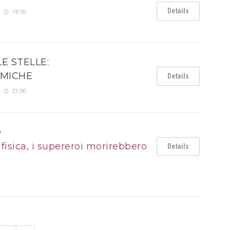
Details
18:30
E STELLE:
SMICHE
Details
21:00
D
fisica, i supereroi morirebbero
Details