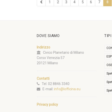
1
2
3
4
5
6
7
8
DOVE SIAMO
TIP
Indirizzo
CON
Civico Planetario di Milano
ESP
Corso Venezia 57
20121 Milano
OSS
Spe
Contatti
Spe
Tel. 02 8846 3340
E-mail:
info@lofficina.eu
Spe
Privacy policy