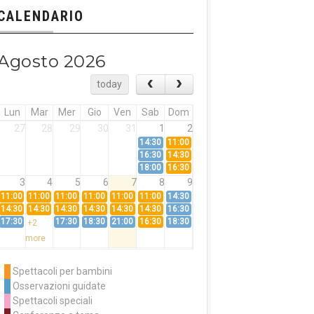
CALENDARIO
Agosto 2026
today
Lun
Mar
Mer
Gio
Ven
Sab
Dom
27
28
29
30
31
1
2
14:30
11:00
16:30
14:30
18:00
16:30
3
4
5
6
7
8
9
11:00
11:00
11:00
11:00
11:00
11:00
14:30
14:30
14:30
14:30
14:30
14:30
14:30
16:30
17:30
17:30
18:30
21:00
16:30
18:30
+2
more
10
11
12
13
14
15
16
11:00
14:30
11:00
Spettacoli per bambini
14:30
16:30
14:30
Osservazioni guidate
18:00
16:30
+3
Spettacoli speciali
more