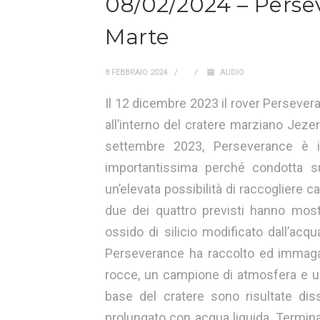
08/02/2024 – Persev
Marte
8 FEBBRAIO 2024
AUDIO
Il 12 dicembre 2023 il rover Persevera
all’interno del cratere marziano Jezer
settembre 2023, Perseverance è i
importantissima perché condotta sul
un’elevata possibilità di raccogliere ca
due dei quattro previsti hanno mostr
ossido di silicio modificato dall’acq
Perseverance ha raccolto ed immagazz
rocce, un campione di atmosfera e un
base del cratere sono risultate dis
prolungato con acqua liquida. Termina