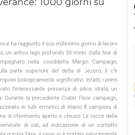
erance: 1000 giorni su
nce ha raggiunto il suo millesimo giorno di lavoro
o, un antico lago profondo 30 metri. Dalla fine di
mpegnato nella cosiddetta Margin Campaign,
la parte superiore del delta di Jezero; lì c’è
mpioni biologicamente significativi. Infatti, i primi
ato l’interessante presenza di silice idrata, un
ua. Durante la precedente Crater Floor campaign,
inato in tubi ermetici di titanio 8 campioni di
o di riferimento aperto e chiuso. Le rocce della
seminate di sali, ad indicazione di un contatto
ta questa fase, il rover si è portato velocemente