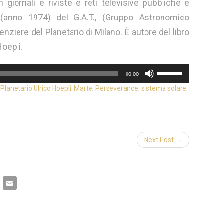
n giornali e riviste e reti televisive pubbliche e
 (anno 1974) del G.A.T., (Gruppo Astronomico
nziere del Planetario di Milano. È autore del libro
oepli.
Usa
00:00
i
 Planetario Ulrico Hoepli
,
Marte
,
Perseverance
,
sistema solare
,
tasti
freccia
su/giù
per
aumentare
Next Post →
o
diminuire
il
volume.