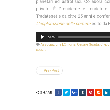
planetari ed astrofisici. Collabora co
private. È Presidente e fondatore
Tradatese) e da oltre 25 anni è confere
L’esplorazione delle comete
edito da H
Audio
00:00
Player
Associazione LOfficina
,
Cesare Guaita
,
Civico
spazio
← Prev Post
SHARE