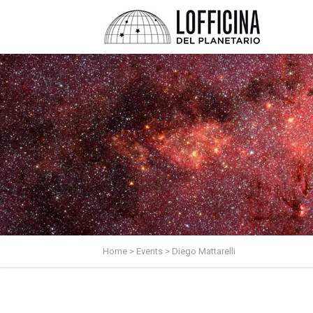
Home
>
Events
>
Diego Mattarelli