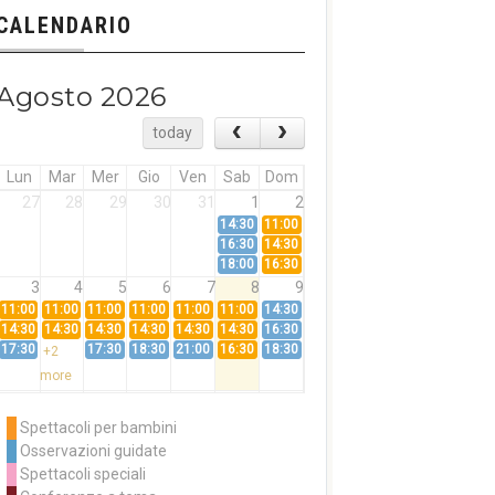
CALENDARIO
Agosto 2026
today
Lun
Mar
Mer
Gio
Ven
Sab
Dom
27
28
29
30
31
1
2
14:30
11:00
16:30
14:30
18:00
16:30
3
4
5
6
7
8
9
11:00
11:00
11:00
11:00
11:00
11:00
14:30
14:30
14:30
14:30
14:30
14:30
14:30
16:30
17:30
17:30
18:30
21:00
16:30
18:30
+2
more
10
11
12
13
14
15
16
11:00
14:30
11:00
Spettacoli per bambini
14:30
16:30
14:30
Osservazioni guidate
18:00
16:30
+3
Spettacoli speciali
more