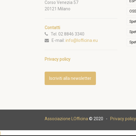
ESP
Corso Venezia 57
20121 Milano
OSS
Spe
Contatti
Spe
Tel. 02 8846 3340
E-mail:
info@lofficina.eu
Spe
Privacy policy
Iscriviti alla newsletter
Associazione LOfficina
© 2020 -
Privacy policy
|