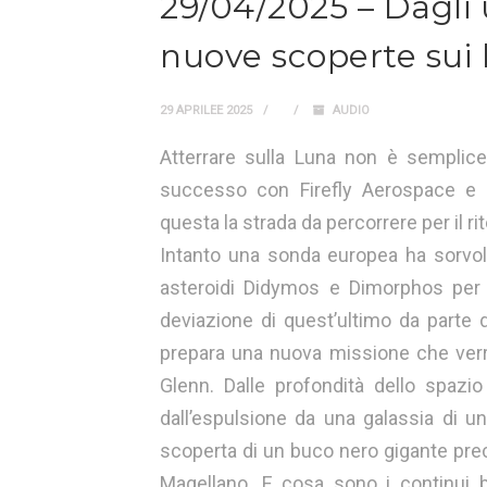
29/04/2025 – Dagli u
nuove scoperte sui 
29 APRILEE 2025
AUDIO
Atterrare sulla Luna non è semplice:
successo con Firefly Aerospace e 
questa la strada da percorrere per il ri
Intanto una sonda europea ha sorvola
asteroidi Didymos e Dimorphos per 
deviazione di quest’ultimo da parte 
prepara una nuova missione che verrà
Glenn. Dalle profondità dello spazio
dall’espulsione da una galassia di un
scoperta di un buco nero gigante pr
Magellano. E cosa sono i continui b