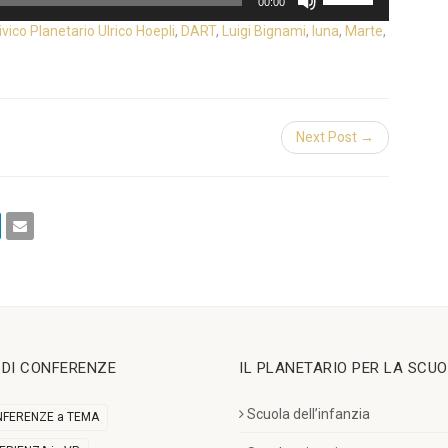
00:00
i
ivico Planetario Ulrico Hoepli
,
DART
,
Luigi Bignami
,
luna
,
Marte
,
tasti
freccia
su/giù
per
aumentare
Next Post →
o
diminuire
il
volume.
I DI CONFERENZE
IL PLANETARIO PER LA SCU
Scuola dell’infanzia
FERENZE a TEMA