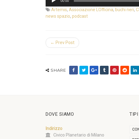
00:00
Player
Artemis
,
Associazione LOfficina
,
buchi neri
,
C
news spazio
,
podcast
← Prev Post
SHARE
DOVE SIAMO
TIP
Indirizzo
CON
Civico Planetario di Milano