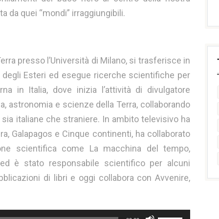
ta da quei “mondi” irraggiungibili.
rra presso l’Università di Milano, si trasferisce in
o degli Esteri ed esegue ricerche scientifiche per
na in Italia, dove inizia l’attività di divulgatore
ica, astronomia e scienze della Terra, collaborando
i, sia italiane che straniere. In ambito televisivo ha
a, Galapagos e Cinque continenti, ha collaborato
ione scientifica come La macchina del tempo,
ed è stato responsabile scientifico per alcuni
bblicazioni di libri e oggi collabora con Avvenire,
Usa