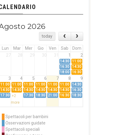
CALENDARIO
Agosto 2026
today
Lun
Mar
Mer
Gio
Ven
Sab
Dom
27
28
29
30
31
1
2
14:30
11:00
16:30
14:30
18:00
16:30
3
4
5
6
7
8
9
11:00
11:00
11:00
11:00
11:00
11:00
14:30
14:30
14:30
14:30
14:30
14:30
14:30
16:30
17:30
17:30
18:30
21:00
16:30
18:30
+2
more
10
11
12
13
14
15
16
11:00
14:30
11:00
Spettacoli per bambini
14:30
16:30
14:30
Osservazioni guidate
18:00
16:30
+3
Spettacoli speciali
more