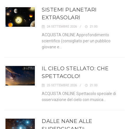
SISTEMI PLANETARI
EXTRASOLARI
24 SETTEMBRE 2026
21:00
ACQUISTA ONLINE Approfondimento
scientifico (consigliato per un pubblico
giovane e…
IL CIELO STELLATO: CHE
SPETTACOLO!
25 SETTEMBRE 2026
21:00
ACQUISTA ONLINE Spettacolo speciale di
osservazione del cielo con musica…
DALLE NANE ALLE