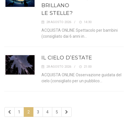
BRILLANO
LE STELLE?
28 AGOSTO 2026
14:30
ACQUISTA ONLINE Spettacolo per bambini
(consigliato dai 6 anni in…
IL CIELO D’ESTATE
28 AGOSTO 2026
21:00
ACQUISTA ONLINE Osservazione guidata del
cielo (consigliato per un pubblico…
1
2
3
4
5