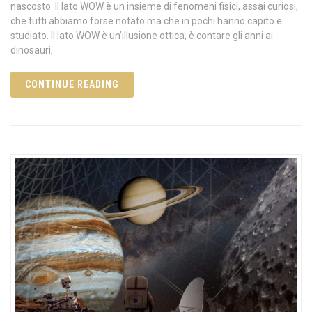
nascosto. Il lato WOW è un insieme di fenomeni fisici, assai curiosi,
che tutti abbiamo forse notato ma che in pochi hanno capito e
studiato. Il lato WOW è un’illusione ottica, è contare gli anni ai
dinosauri,
CONTINUE READING