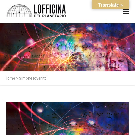
Translate »
Home
>
Simone Iovenitti