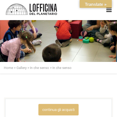
Translate »
Home
>
Gallery
>
In che senso
>
In che senso
continua gli acquisti