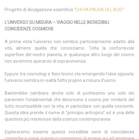
Progetto di divulgazione scientifica
“CHI HA PAURA DEL BUIO”
L’UNIVERSO SU MISURA – VIAGGIO NELLE INCREDIBILI
COINCIDENZE COSMICHE
A prima vista l’universo non sembra particolarmente adatto alla
vita, almeno quella che conosciamo. Tolta la confortevole
superficie del nostro pianeta, in qualunque altro luogo del cosmo
non avremmo speranze di sopravvivenza.
Eppure tra cosmologi e fisici teorici sta emergendo l’idea opposta:
l’universo sembra in realtà fatto proprio a misura d’uomo.
Basterebbe cambiare anche solo di pochissimo uno solo dei
parametri fondamentali che descrivono il cosmo per renderlo del
tutto incompatibile con la vita, in particolare con quella cosciente.
Questa idea prende il nome di “principio antropico” ed è una delle
questioni più misteriose della scienza contemporanea.
Esploreremo insieme questa incredibile serie di coincidenze
cosmiche e come queste ci consentono di essere qui ad ammirare