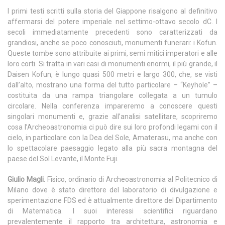
I primi testi scritti sulla storia del Giappone risalgono al definitivo
affermarsi del potere imperiale nel settimo-ottavo secolo dC. I
secoli immediatamente precedenti sono caratterizzati da
grandiosi, anche se poco conosciuti, monumenti funerari: i Kofun.
Queste tombe sono attribuite ai primi, semi mitici imperatori e alle
loro corti. Si tratta in vari casi di monumenti enormi, il più grande, il
Daisen Kofun, è lungo quasi 500 metri e largo 300, che, se visti
dall’alto, mostrano una forma del tutto particolare – “Keyhole” –
costituita da una rampa triangolare collegata a un tumulo
circolare. Nella conferenza impareremo a conoscere questi
singolari monumenti e, grazie all’analisi satellitare, scopriremo
cosa l’Archeoastronomia ci può dire sui loro profondi legami con il
cielo, in particolare con la Dea del Sole, Amaterasu, ma anche con
lo spettacolare paesaggio legato alla più sacra montagna del
paese del Sol Levante, il Monte Fuji.
Giulio Magli.
Fisico, ordinario di Archeoastronomia al Politecnico di
Milano dove è stato direttore del laboratorio di divulgazione e
sperimentazione FDS ed è attualmente direttore del Dipartimento
di Matematica. I suoi interessi scientifici riguardano
prevalentemente il rapporto tra architettura, astronomia e