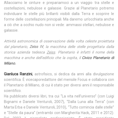
Allacciamo le cinture e prepariamoci a un viaggio tra stelle e
costellazioni, nebulose e galassie. Grazie al Planetario potremo
individuare le stelle più brillanti visibili dalla Terra e scoprire le
forme delle costellazioni principali. Ma daremo un’occhiata anche
a ciò che a occhio nudo non si vede: ammassi stellari, nebulose e
galassie.
Attività astronomica di osservazione della volta celeste proiettata
dal planetario,
Zeiss IV
, la macchina delle stelle progettata dalla
storica azienda tedesca
Zeiss
. Planetario è infatti il nome della
macchina e anche dell’edificio che la ospita, il
Civico Planetario di
Milano.
Gianluca Ranzini
,
astrofisico, si dedica da anni alla divulgazione
scientifica. È vicecaporedattore del mensile Focus e collabora con
il Planetario di Milano, di cui è stato per diversi anni il responsabile
scientifico.
Ha pubblicato diversi libri, tra cui “La vita nell’universo” (con Luigi
Bignami e Daniele Venturoli, 2007), “Dalla Luna alla Terra” (con
Marta Erba e Daniele Venturoli, 2010), “Tutto comincia dalle stelle”
e “Stelle da paura” (entrambi con Margherita Hack, 2011 e 2012).