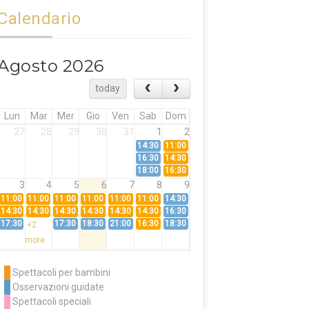
Calendario
Agosto 2026
today
Lun
Mar
Mer
Gio
Ven
Sab
Dom
27
28
29
30
31
1
2
14:30
11:00
16:30
14:30
18:00
16:30
3
4
5
6
7
8
9
11:00
11:00
11:00
11:00
11:00
11:00
14:30
14:30
14:30
14:30
14:30
14:30
14:30
16:30
17:30
17:30
18:30
21:00
16:30
18:30
+2
more
10
11
12
13
14
15
16
11:00
14:30
11:00
Spettacoli per bambini
14:30
16:30
14:30
Osservazioni guidate
18:00
16:30
+3
Spettacoli speciali