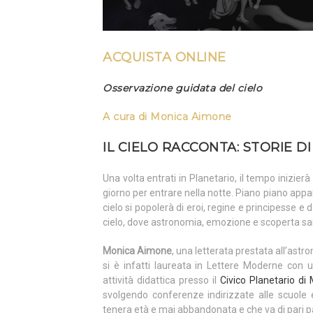
ACQUISTA ONLINE
Osservazione guidata del cielo
A cura di Monica Aimone
IL CIELO RACCONTA: STORIE DI
Una volta entrati in Planetario, il tempo inizie
giorno per entrare nella notte. Piano piano apparir
cielo si popolerà di eroi, regine e principesse e d
cielo, dove astronomia, emozione e scoperta sar
Monica Aimone
, una letterata prestata all’ast
si è infatti laureata in Lettere Moderne con
attività didattica presso il
Civico Planetario di 
svolgendo conferenze indirizzate alle scuole e
tenera età e mai abbandonata e che va di pari p