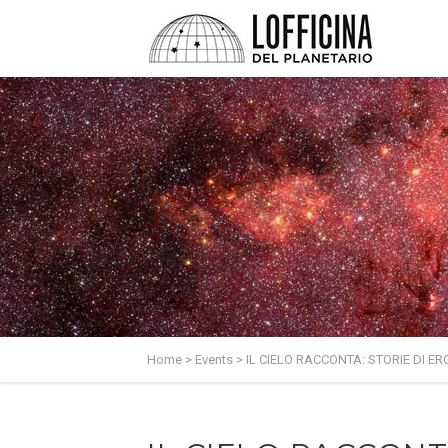
Home
>
Events
>
IL CIELO RACCONTA: STORIE DI ER