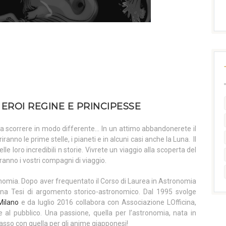
 EROI REGINE E PRINCIPESSE
rà a scorrere in modo differente… In un attimo abbandonerete il
anno le prime stelle, i pianeti e in alcuni casi anche la Luna. Il
elle loro incredibili n storie. Vivrete un viaggio alla scoperta del
anno i vostri compagni di viaggio.
ronomia. Dopo aver frequentato il Corso di Laurea in Astronomia
 una Tesi di argomento storico-astronomico. Dal 1995 svolge
Milano
e da luglio 2016 collabora con Associazione LOfficina,
 al pubblico. Una passione, quella per l’astronomia, nata in
asso con quella per gli anime giapponesi!