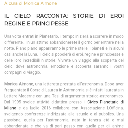
A cura di Monica Aimone
IL CIELO RACCONTA: STORIE DI EROI
REGINE E PRINCIPESSE
Una volta entrati in Planetario, il tempo inizierà a scorrere in modo
differente… In un attimo abbandonerete il giorno per entrare nella
notte. Piano piano appariranno le prime stelle, i pianeti e in alcuni
casi anche la Luna. Il cielo si popolerà di eroi, regine e principesse e
delle loro incredibili n storie. Vivrete un viaggio alla scoperta del
cielo, dove astronomia, emozione e scoperta saranno i vostri
compagni di viaggio.
Monica Aimone
, una letterata prestata all’astronomia. Dopo aver
frequentato il Corso di Laurea in Astronomia si è infatti laureata in
Lettere Moderne con una Tesi di argomento storico-astronomico.
Dal 1995 svolge attività didattica presso il
Civico Planetario di
Milano
e da luglio 2016 collabora con Associazione LOfficina,
svolgendo conferenze indirizzate alle scuole e al pubblico. Una
passione, quella per l’astronomia, nata in tenera età e mai
abbandonata e che va di pari passo con quella per gli anime