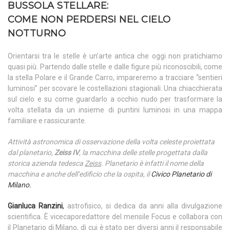
BUSSOLA STELLARE:
COME NON PERDERSI NEL CIELO
NOTTURNO
Orientarsi tra le stelle è un’arte antica che oggi non pratichiamo
quasi più. Partendo dalle stelle e dalle figure più riconoscibili, come
la stella Polare e il Grande Carro, impareremo a tracciare “sentieri
luminosi” per scovare le costellazioni stagionali. Una chiacchierata
sul cielo e su come guardarlo a occhio nudo per trasformare la
volta stellata da un insieme di puntini luminosi in una mappa
familiare e rassicurante.
Attività astronomica di osservazione della volta celeste proiettata
dal planetario,
Zeiss IV
, la macchina delle stelle progettata dalla
storica azienda tedesca
Zeiss
. Planetario è infatti il nome della
macchina e anche dell’edificio che la ospita, il
Civico Planetario di
Milano.
Gianluca Ranzini
,
astrofisico, si dedica da anni alla divulgazione
scientifica. È vicecaporedattore del mensile Focus e collabora con
il Planetario di Milano, di cui è stato per diversi anni il responsabile