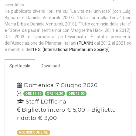
scientifico.
Ha pubblicato diversi libri, tra cui “La vita nell’universo” (con Luigi
Bignami e Daniele Venturoli, 2007), “Dalla Luna alla Terra” (con
Marta Erba e Daniele Venturoli, 2010), “Tutto comincia dalle stelle”
e “Stelle da paura” (entrambi con Margherita Hack, 2011 e 2012).
Dal 2003 è giornalista professionista. È stato presidente
dell’Associazione dei Planetari Italiani
(
PLANit
)
dal 2012 al 2021 ed
è membro dell’
I.P.S. (International Planetarium Society).
Spettacolo
Download
Domenica 7 Giugno 2026
ORE 14.30
ORE 16.30
ORE 18.00
Staff LOfficina
Biglietto intero € 5,00 – Biglietto
ridotto € 3,00
ACQUISTA ONLINE