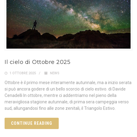
Il cielo di Ottobre 2025
1 OTTOBRE 2025
NEWS
Ottobre è il primo mese interamente autunnale, ma a inizio serata
si può ancora godere di un bello scorcio di cielo estivo. di Davide
Cenadelli In ottobre, mentre ci addentriamo nel pieno della
meravigliosa stagione autunnale, di prima sera campeggia verso
sud, allungandosi fino alle zone zenitali, il Triangolo Estivo.
CONTINUE READING