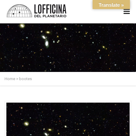
Translate »
Home
>
bootes