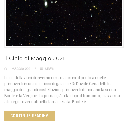
Il Cielo di Maggio 2021
1 MAGGIO 2021
NEWS
Le costellazioni di inverno ormai lasciano il posto a quelle
primaverili in un cielo ricco di galassie Di Davide Cenadelli. In
maggio due grandi costellazioni primaverili dominano la scena:
Boote e la Vergine. La prima, già alta dopo il tramonto, si avvicina
alle regioni zenitali nella tarda serata. Boote è
CONTINUE READING