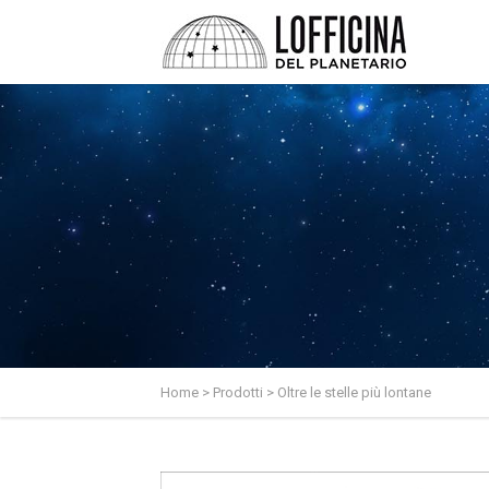
Home
>
Prodotti
> Oltre le stelle più lontane