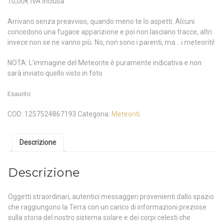
10,00
€
IVA inclusa
Arrivano senza preavviso, quando meno te lo aspetti. Alcuni
concedono una fugace apparizione e poi non lasciano tracce, altri
invece non se ne vanno più. No, non sono i parenti, ma… i meteoriti!
NOTA: L’immagine del Meteorite è puramente indicativa e non
sarà inviato quello visto in foto
Esaurito
COD:
1257524867193
Categoria:
Meteoriti
Descrizione
Descrizione
Oggetti straordinari, autentici messaggeri provenienti dallo spazio
che raggiungono la Terra con un carico di informazioni preziose
sulla storia del nostro sistema solare e dei corpi celesti che