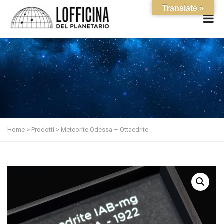
Translate »
Home
>
Prodotti
> Meteorite Odessa – Ottaedrite