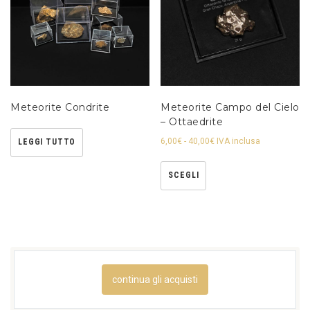
Meteorite Condrite
Meteorite Campo del Cielo
– Ottaedrite
6,00
€
-
40,00
€
IVA inclusa
LEGGI TUTTO
SCEGLI
continua gli acquisti