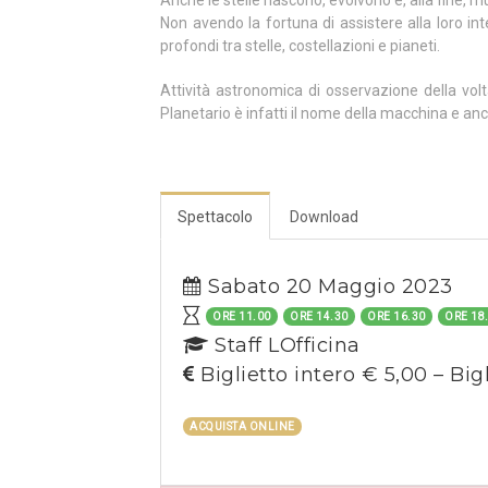
Anche le stelle nascono, evolvono e, alla fine, mu
Non avendo la fortuna di assistere alla loro inte
profondi tra stelle, costellazioni e pianeti.
Attività astronomica di osservazione della volt
Planetario è infatti il nome della macchina e anche
Spettacolo
Download
Sabato 20 Maggio 2023
ORE 11.00
ORE 14.30
ORE 16.30
ORE 18
Staff LOfficina
Biglietto intero € 5,00 – Big
ACQUISTA ONLINE