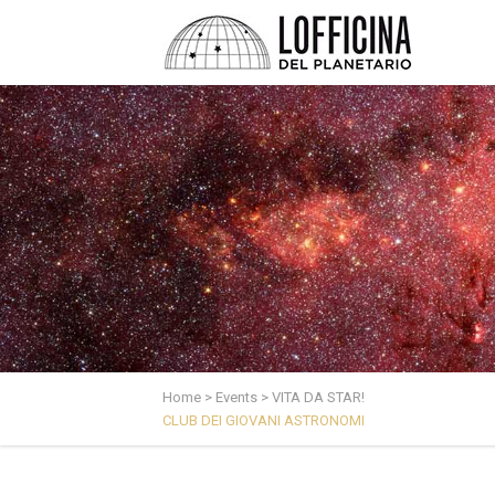
Home
>
Events
>
VITA DA STAR!
CLUB DEI GIOVANI ASTRONOMI