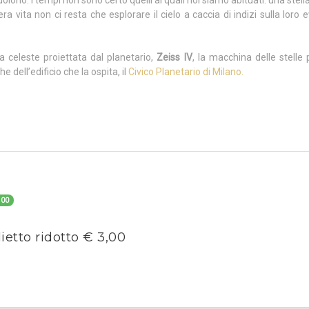
oiono. I tempi non sono certo quelli ai quali noi siamo abituati: una stell
ra vita non ci resta che esplorare il cielo a caccia di indizi sulla loro 
a celeste proiettata dal planetario,
Zeiss IV
, la macchina delle stelle
 dell’edificio che la ospita, il
Civico Planetario di Milano.
.00
lietto ridotto € 3,00