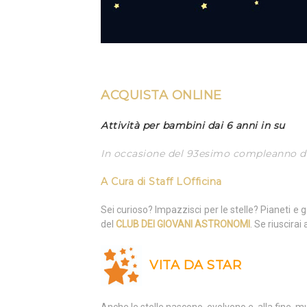
ACQUISTA ONLINE
Attività per bambini dai 6 anni in su
In occasione del 93esimo compleanno
d
A Cura di
Staff LOfficina
Sei curioso? Impazzisci per le stelle? Pianeti e
del
CLUB DEI GIOVANI ASTRONOMI
. Se riuscirai
VITA DA STAR