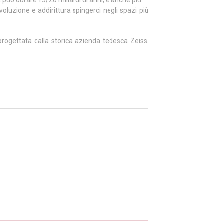
a può durare 15/20 miliardi di anni, e anche più.
evoluzione e addirittura spingerci negli spazi più
 progettata dalla storica azienda tedesca
Zeiss
.