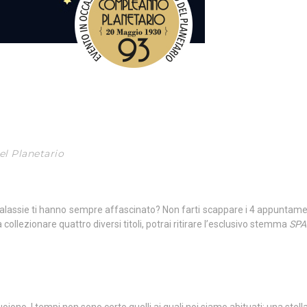
el Planetario
 galassie ti hanno sempre affascinato? Non farti scappare i 4 appuntament
 a collezionare quattro diversi titoli, potrai ritirare l’esclusivo stemma
SPA