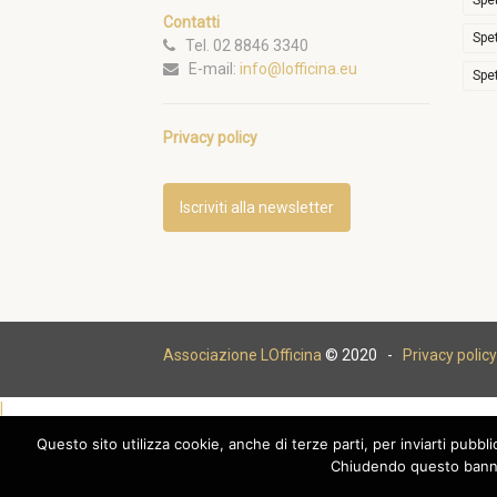
Spe
Contatti
Spe
Tel. 02 8846 3340
E-mail:
info@lofficina.eu
Spe
Privacy policy
Iscriviti alla newsletter
Associazione LOfficina
© 2020 -
Privacy policy
|
Questo sito utilizza cookie, anche di terze parti, per inviarti pubbl
Chiudendo questo banne