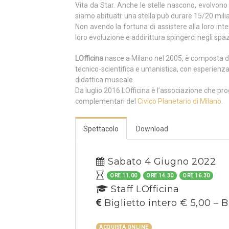
Vita da Star. Anche le stelle nascono, evolvono e
siamo abituati: una stella può durare 15/20 miliar
Non avendo la fortuna di assistere alla loro intera
loro evoluzione e addirittura spingerci negli spazi
LOfficina
nasce a Milano nel 2005, è composta d
tecnico-scientifica e umanistica, con esperienza
didattica museale.
Da luglio 2016 LOfficina è l’associazione che pro
complementari del
Civico Planetario di Milano.
Spettacolo
Download
Sabato 4 Giugno 2022
ORE 11.00
ORE 14.30
ORE 16.30
Staff LOfficina
Biglietto intero € 5,00 – B
ACQUISTA ONLINE