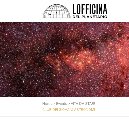
Home
>
Events
>
VITA DA STAR!
CLUB DEI GIOVANI ASTRONOMI