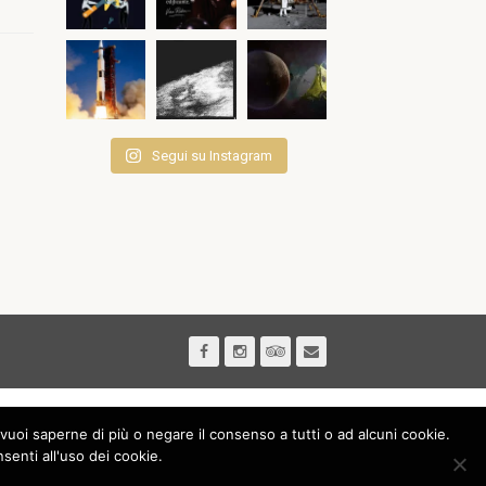
Segui su Instagram
vuoi saperne di più o negare il consenso a tutti o ad alcuni cookie.
nti all'uso dei cookie.