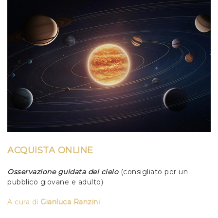
ACQUISTA ONLINE
Osservazione guidata del cielo
(consigliato per un
pubblico giovane e adulto)
A cura
di
Gianluca
Ranzini