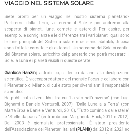
VIAGGIO NEL SISTEMA SOLARE
Siete pronti per un viaggio nel nostro sistema planetario?
Partiremo dalla Terra, visiteremo il Sole e poi andremo alla
scoperta di pianeti, lune, comete e asteroidi. Per capire, per
esempio, le somiglianze e le differenze tra i vari pianeti, quali sono
le lune principali del Sistema solare e se siano abitabili, di cosa
sono fatte le comete e gli asteroidi. Un percorso dal Sole ai confini
del Sistema solare, arricchito dal planetario che potrà mostrarci il
Sole, la Luna e i pianeti visibili in queste serate.
Gianluca Ranzini
,
astrofisico, si dedica da anni alla divulgazione
scientifica. È vicecaporedattore del mensile Focus e collabora con
il Planetario di Milano, di cui è stato per diversi anni il responsabile
scientifico.
Ha pubblicato diversi libri, tra cui “La vita nell’universo” (con Luigi
Bignami e Daniele Venturoli, 2007), “Dalla Luna alla Terra” (con
Marta Erba e Daniele Venturoli, 2010), “Tutto comincia dalle stelle”
e “Stelle da paura” (entrambi con Margherita Hack, 2011 e 2012).
Dal 2003 è giornalista professionista. È stato presidente
dell’Associazione dei Planetari Italiani
(
PLANit
)
dal 2012 al 2021 ed