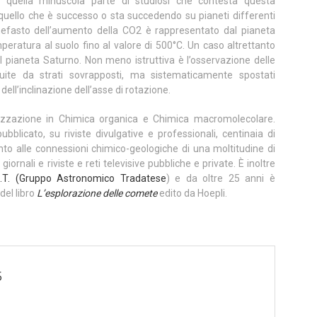
Per quella minuscola parte di studiosi che contesta questa
 quello che è successo o sta succedendo su pianeti differenti
o nefasto dell’aumento della CO2 è rappresentato dal pianeta
peratura al suolo fino al valore di 500°C. Un caso altrettanto
 pianeta Saturno. Non meno istruttiva è l’osservazione delle
uite da strati sovrapposti, ma sistematicamente spostati
ell’inclinazione dell’asse di rotazione.
lizzazione in Chimica organica e Chimica macromolecolare.
blicato, su riviste divulgative e professionali, centinaia di
mento alle connessioni chimico-geologiche di una moltitudine di
iornali e riviste e reti televisive pubbliche e private. È inoltre
.T.
(
Gruppo Astronomico Tradatese
) e da oltre 25 anni è
del libro
L’esplorazione delle comete
edito da Hoepli.
5