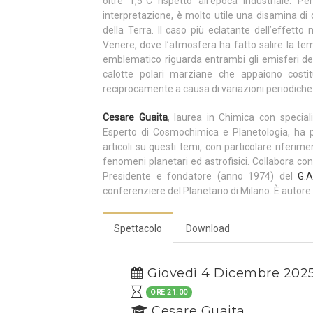
oltre 1,5°C rispetto all’epoca industriale. 
interpretazione, è molto utile una disamina di
della Terra. Il caso più eclatante dell’effett
Venere, dove l’atmosfera ha fatto salire la tem
emblematico riguarda entrambi gli emisferi del
calotte polari marziane che appaiono costit
reciprocamente a causa di variazioni periodiche d
Cesare Guaita
, laurea in Chimica con specia
Esperto di Cosmochimica e Planetologia, ha pub
articoli su questi temi, con particolare riferi
fenomeni planetari ed astrofisici. Collabora con g
Presidente e fondatore (anno 1974) del
G.A
conferenziere del Planetario di Milano. È autore 
Spettacolo
Download
Giovedì 4 Dicembre 202
ORE 21.00
Cesare Guaita