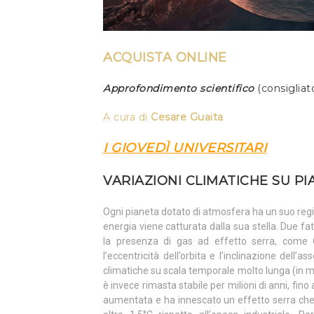
ACQUISTA ONLINE
Approfondimento scientifico
(consiglia
A cura di
Cesare Guaita
I GIOVEDÌ UNIVERSITARI
VARIAZIONI CLIMATICHE SU PI
Ogni pianeta dotato di atmosfera ha un suo reg
energia viene catturata dalla sua stella. Due fatt
la presenza di gas ad effetto serra, come CO
l’eccentricità dell’orbita e l’inclinazione dell’a
climatiche su scala temporale molto lunga (in m
è invece rimasta stabile per milioni di anni, fino 
aumentata e ha innescato un effetto serra che 