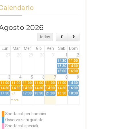
Calendario
Agosto 2026
today
Lun
Mar
Mer
Gio
Ven
Sab
Dom
27
28
29
30
31
1
2
14:30
11:00
16:30
14:30
18:00
16:30
3
4
5
6
7
8
9
11:00
11:00
11:00
11:00
11:00
11:00
14:30
14:30
14:30
14:30
14:30
14:30
14:30
16:30
17:30
17:30
18:30
21:00
16:30
18:30
+2
more
10
11
12
13
14
15
16
11:00
14:30
11:00
Spettacoli per bambini
14:30
16:30
14:30
Osservazioni guidate
18:00
16:30
+3
Spettacoli speciali