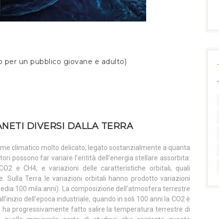
to per un pubblico giovane e adulto)
ANETI DIVERSI DALLA TERRA
ime climatico molto delicato, legato sostanzialmente a quanta
ori possono far variare l’entità dell’energia stellare assorbita:
2 e CH4, e variazioni delle caratteristiche orbitali, quali
sse. Sulla Terra le variazioni orbitali hanno prodotto variazioni
edia 100 mila anni). La composizione dell’atmosfera terrestre
all’inizio dell’epoca industriale, quando in soli 100 anni la CO2 è
ha progressivamente fatto salire la temperatura terrestre di