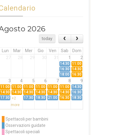
Calendario
Agosto 2026
today
Lun
Mar
Mer
Gio
Ven
Sab
Dom
27
28
29
30
31
1
2
14:30
11:00
16:30
14:30
18:00
16:30
3
4
5
6
7
8
9
11:00
11:00
11:00
11:00
11:00
11:00
14:30
14:30
14:30
14:30
14:30
14:30
14:30
16:30
17:30
17:30
18:30
21:00
16:30
18:30
+2
more
10
11
12
13
14
15
16
11:00
14:30
11:00
Spettacoli per bambini
14:30
16:30
14:30
Osservazioni guidate
18:00
16:30
+3
Spettacoli speciali