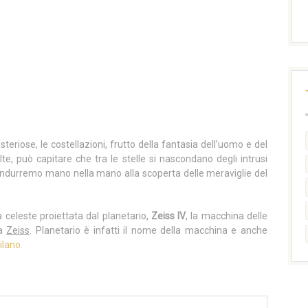
misteriose, le costellazioni, frutto della fantasia dell’uomo e del
te, può capitare che tra le stelle si nascondano degli intrusi
 condurremo mano nella mano alla scoperta delle meraviglie del
a celeste proiettata dal planetario,
Zeiss IV
, la macchina delle
ca
Zeiss
. Planetario è infatti il nome della macchina e anche
ilano.