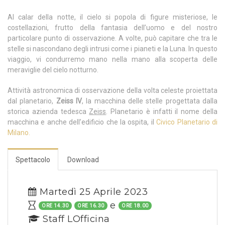
Al calar della notte, il cielo si popola di figure misteriose, le
costellazioni, frutto della fantasia dell’uomo e del nostro
particolare punto di osservazione. A volte, può capitare che tra le
stelle si nascondano degli intrusi come i pianeti e la Luna. In questo
viaggio, vi condurremo mano nella mano alla scoperta delle
meraviglie del cielo notturno.
Attività astronomica di osservazione della volta celeste proiettata
dal planetario,
Zeiss IV
, la macchina delle stelle progettata dalla
storica azienda tedesca
Zeiss
. Planetario è infatti il nome della
macchina e anche dell’edificio che la ospita, il
Civico Planetario di
Milano.
Spettacolo
Download
Martedì 25 Aprile 2023
e
ORE 14.30
ORE 16.30
ORE 18.00
Staff LOfficina