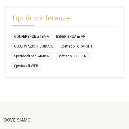
31
1
2
3
4
5
6
11:00
14:30
Tipi di conferenze
17:30
CONFERENZE a TEMA
ESPERIENZA in VR
OSSERVAZIONI GUIDATE
Spettacoli GRATUITI
Spettacoli per BAMBINI
Spettacoli SPECIALI
Spettacoli WEB
DOVE SIAMO