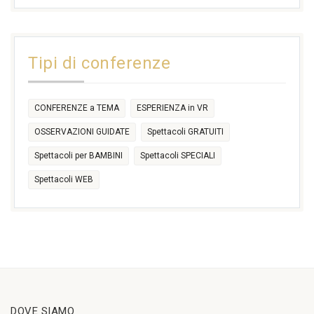
17:30
17:30
18:30
21:00
16:30
18:00
+2 more
31
1
2
3
4
5
6
11:00
14:30
Tipi di conferenze
17:30
CONFERENZE a TEMA
ESPERIENZA in VR
OSSERVAZIONI GUIDATE
Spettacoli GRATUITI
Spettacoli per BAMBINI
Spettacoli SPECIALI
Spettacoli WEB
DOVE SIAMO