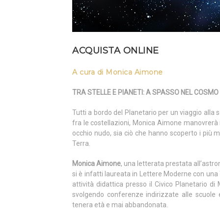
ACQUISTA ONLINE
A cura di Monica Aimone
TRA STELLE E PIANETI: A SPASSO NEL COSMO
Tutti a bordo del Planetario per un viaggio alla
fra le costellazioni, Monica Aimone manovrerà i
occhio nudo, sia ciò che hanno scoperto i più m
Terra.
Monica Aimone
, una letterata prestata all’ast
si è infatti laureata in Lettere Moderne con un
attività didattica presso il Civico Planetario d
svolgendo conferenze indirizzate alle scuole e
tenera età e mai abbandonata.