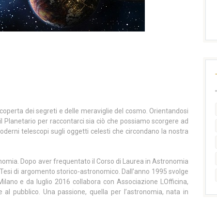
 scoperta dei segreti e delle meraviglie del cosmo. Orientandosi
l Planetario per raccontarci sia ciò che possiamo scorgere ad
oderni telescopi sugli oggetti celesti che circondano la nostra
ronomia. Dopo aver frequentato il Corso di Laurea in Astronomia
a Tesi di argomento storico-astronomico. Dall’anno 1995 svolge
i Milano e da luglio 2016 collabora con Associazione LOfficina,
 al pubblico. Una passione, quella per l’astronomia, nata in