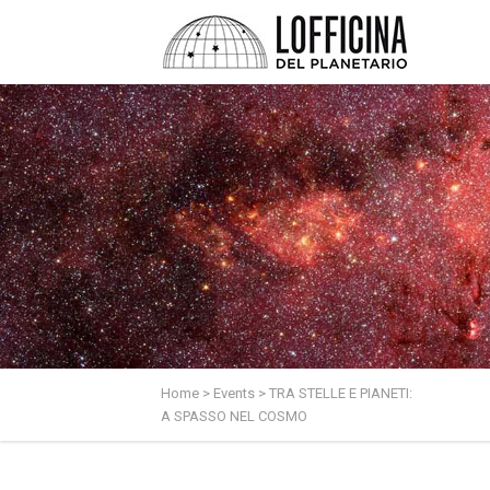
Home
>
Events
>
TRA STELLE E PIANETI:
A SPASSO NEL COSMO