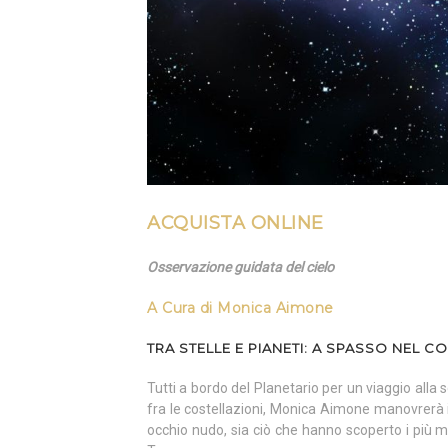
ACQUISTA ONLINE
Osservazione guidata del cielo
A Cura di
Monica Aimone
TRA STELLE E PIANETI: A SPASSO NEL 
Tutti a bordo del Planetario per un viaggio alla
fra le costellazioni, Monica Aimone manovrerà i
occhio nudo, sia ciò che hanno scoperto i più m