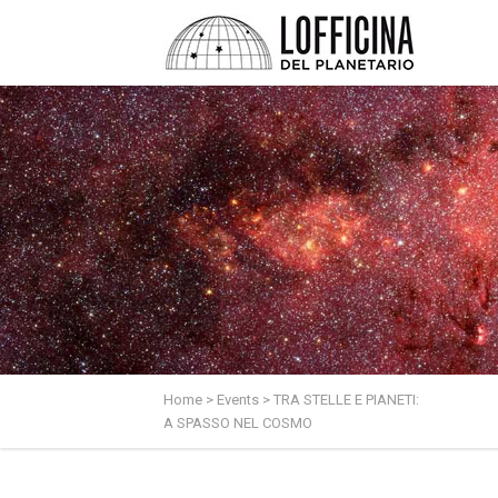
Home
>
Events
>
TRA STELLE E PIANETI:
A SPASSO NEL COSMO