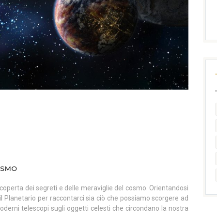
COSMO
 scoperta dei segreti e delle meraviglie del cosmo. Orientandosi
l Planetario per raccontarci sia ciò che possiamo scorgere ad
oderni telescopi sugli oggetti celesti che circondano la nostra