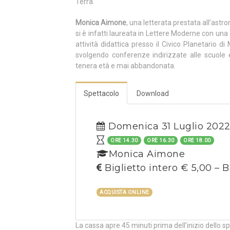
Terra.
Monica Aimone
, una letterata prestata all’ast
si è infatti laureata in Lettere Moderne con un
attività didattica presso il Civico Planetario d
svolgendo conferenze indirizzate alle scuole e
tenera età e mai abbandonata.
Spettacolo
Download
Domenica 31 Luglio 202
ORE 14.30
ORE 16.30
ORE 18.00
Monica Aimone
Biglietto intero € 5,00 – B
ACQUISTA ONLINE
La cassa apre 45 minuti prima dell’inizio dello s