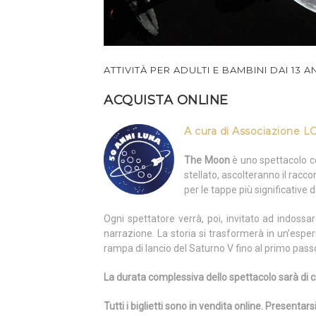
ATTIVITÀ PER ADULTI E BAMBINI DAI 13 A
ACQUISTA ONLINE
A cura di Associazione LO
The Moon
è uno spettacolo co
stellato, ascolteranno il racc
per le tappe più significative 
Ogni spettatore verrà, poi, invitato ad indossare
narrazione. La storia si trasformerà in un’espe
rampa di lancio del Saturno V fino al primo pass
La durata complessiva dello spettacolo sarà di c
Tutti i biglietti sono in vendita online. Presentars