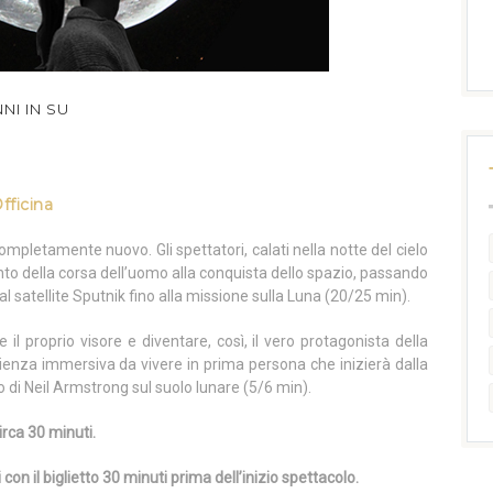
NNI IN SU
fficina
mpletamente nuovo. Gli spettatori, calati nella notte del cielo
onto della corsa dell’uomo alla conquista dello spazio, passando
dal satellite Sputnik fino alla missione sulla Luna (20/25 min).
 il proprio visore e diventare, così, il vero protagonista della
rienza immersiva da vivere in prima persona che inizierà dalla
o di Neil Armstrong sul suolo lunare (5/6 min).
irca 30 minuti.
i con il biglietto 30 minuti prima dell’inizio spettacolo.