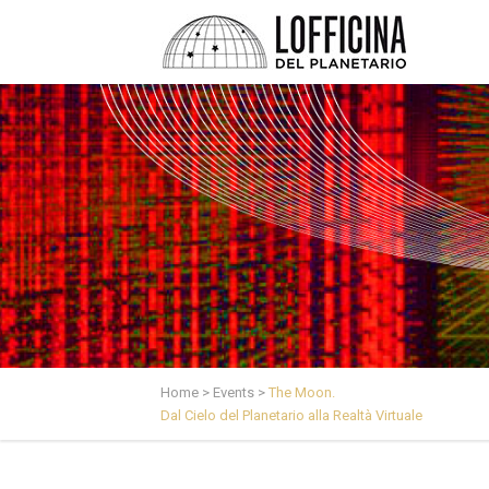
Home
>
Events
>
The Moon.
Dal Cielo del Planetario alla Realtà Virtuale