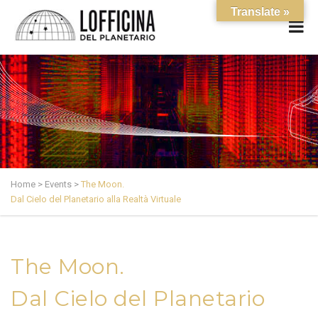
Translate »
Home
>
Events
>
The Moon.
Dal Cielo del Planetario alla Realtà Virtuale
The Moon.
Dal Cielo del Planetario