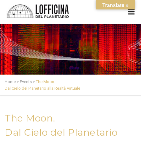
Translate »
Home
>
Events
>
The Moon.
Dal Cielo del Planetario alla Realtà Virtuale
The Moon.
Dal Cielo del Planetario