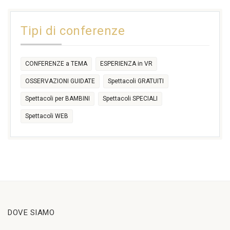
11:00
14:30
Tipi di conferenze
17:30
CONFERENZE a TEMA
ESPERIENZA in VR
OSSERVAZIONI GUIDATE
Spettacoli GRATUITI
Spettacoli per BAMBINI
Spettacoli SPECIALI
Spettacoli WEB
DOVE SIAMO