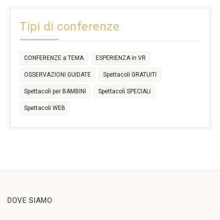
11:00
14:30
Tipi di conferenze
17:30
CONFERENZE a TEMA
ESPERIENZA in VR
OSSERVAZIONI GUIDATE
Spettacoli GRATUITI
Spettacoli per BAMBINI
Spettacoli SPECIALI
Spettacoli WEB
DOVE SIAMO