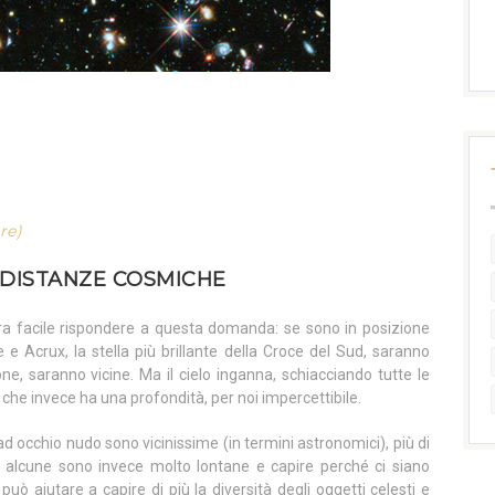
re)
E DISTANZE COSMICHE
ra facile rispondere a questa domanda: se sono in posizione
e Acrux, la stella più brillante della Croce del Sud, saranno
ne, saranno vicine. Ma il cielo inganna, schiacciando tutte le
che invece ha una profondità, per noi impercettibile.
 ad occhio nudo sono vicinissime (in termini astronomici), più di
alcune sono invece molto lontane e capire perché ci siano
uò aiutare a capire di più la diversità degli oggetti celesti e