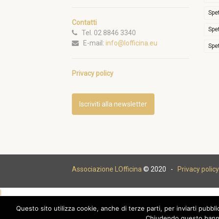
Spe
Contatti
Spe
Tel. 02 8846 3340
E-mail:
info@lofficina.eu
Spe
Privacy policy
Iscriviti alla newsletter
Associazione LOfficina
© 2020 -
Privacy policy
|
Questo sito utilizza cookie, anche di terze parti, per inviarti pubbl
Chiudendo questo banne