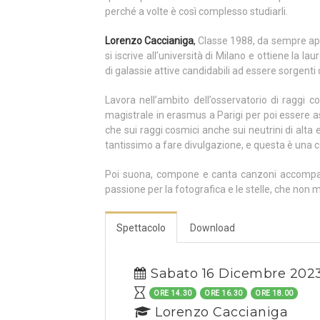
perché a volte è così complesso studiarli.
Lorenzo Caccianiga
,
Classe 1988, da sempre appas
si iscrive all’università di Milano e ottiene la l
di galassie attive candidabili ad essere sorgenti 
Lavora nell’ambito dell’osservatorio di raggi c
magistrale in erasmus a Parigi per poi essere
che sui raggi cosmici anche sui neutrini di alta 
tantissimo a fare divulgazione, e questa è una 
Poi suona, compone e canta canzoni accompag
passione per la fotografica e le stelle, che non 
Spettacolo
Download
Sabato 16 Dicembre 202
ORE 14.30
ORE 16.30
ORE 18.00
Lorenzo Caccianiga