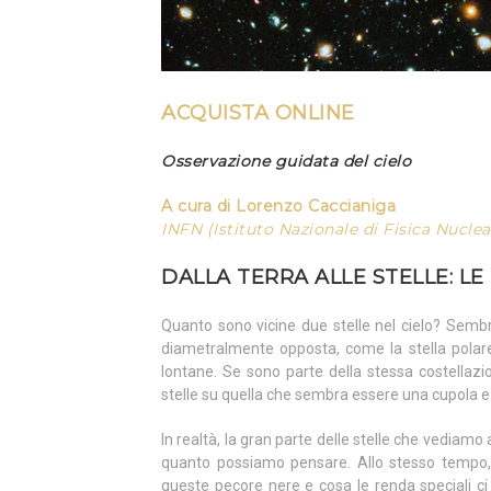
ACQUISTA ONLINE
Osservazione guidata del cielo
A cura di Lorenzo
Caccianiga
INFN (Istituto Nazionale di Fisica Nuclea
DALLA TERRA ALLE STELLE: L
Quanto sono vicine due stelle nel cielo? Semb
diametralmente opposta, come la stella polare 
lontane. Se sono parte della stessa costellazio
stelle su quella che sembra essere una cupola e 
In realtà, la gran parte delle stelle che vediamo
quanto possiamo pensare. Allo stesso tempo, 
queste pecore nere e cosa le renda speciali ci p