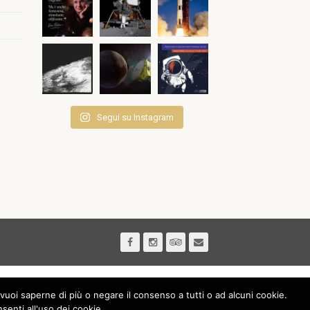
Segui su Instagram
vuoi saperne di più o negare il consenso a tutti o ad alcuni cookie.
nti all'uso dei cookie.