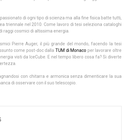
sionato di ogni tipo di scienza ma alla fine fisica batte tutti,
aurea triennale nel 2010. Come lavoro di tesi seleziona cataloghi
di raggi cosmici di altissima energia.
osmici Pierre Auger, il più grande del mondo, facendo la tesi
 assunto come post-doc dalla
TUM di Monaco
per lavorare oltre
energia visti da IceCube. E nel tempo libero cosa fa? Si diverte
certezza.
nandosi con chitarra e armonica senza dimenticare la sua
manca di osservare con il suo telescopio.
3