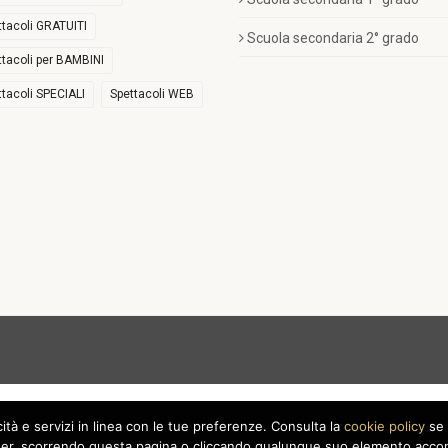
ttacoli GRATUITI
Scuola secondaria 2° grado
ttacoli per BAMBINI
ttacoli SPECIALI
Spettacoli WEB
icità e servizi in linea con le tue preferenze. Consulta la
cookie policy
se 
r, scorrendo questa pagina o cliccando qualunque suo elemento acconse