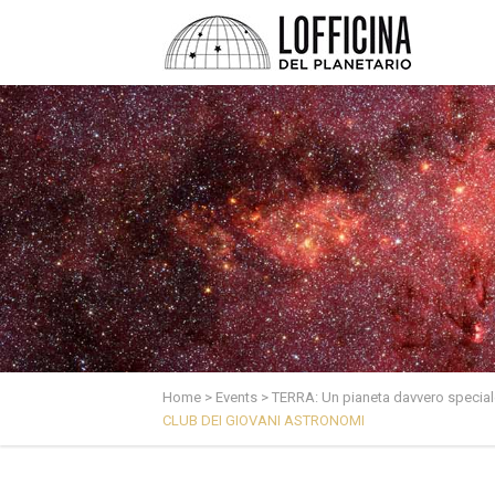
Home
>
Events
>
TERRA: Un pianeta davvero special
CLUB DEI GIOVANI ASTRONOMI