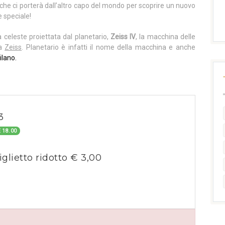
he ci porterà dall’altro capo del mondo per scoprire un nuovo
e speciale!
a celeste proiettata dal planetario,
Zeiss IV
, la macchina delle
ca
Zeiss
. Planetario è infatti il nome della macchina e anche
ilano.
3
 18.00
iglietto ridotto € 3,00