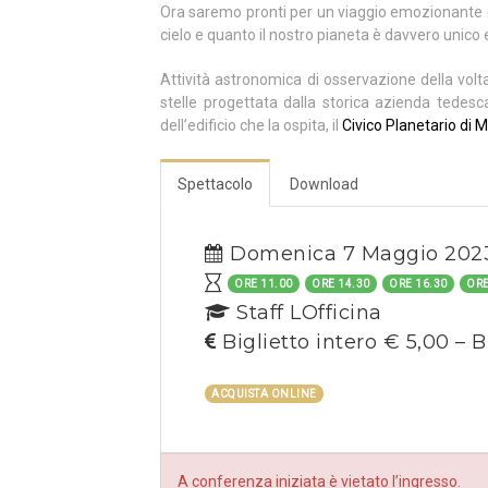
Ora saremo pronti per un viaggio emozionante c
cielo e quanto il nostro pianeta è davvero unico 
Attività astronomica di osservazione della volt
stelle progettata dalla storica azienda tedes
dell’edificio che la ospita, il
Civico Planetario di M
Spettacolo
Download
Domenica 7 Maggio 202
ORE 11.00
ORE 14.30
ORE 16.30
ORE
Staff LOfficina
Biglietto intero € 5,00 – B
ACQUISTA ONLINE
A conferenza iniziata è vietato l’ingresso.