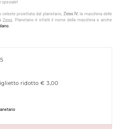
e speciale!
a celeste proiettata dal planetario,
Zeiss IV
, la macchina delle
ca
Zeiss
. Planetario è infatti il nome della macchina e anche
ilano.
25
iglietto ridotto € 3,00
lanetario