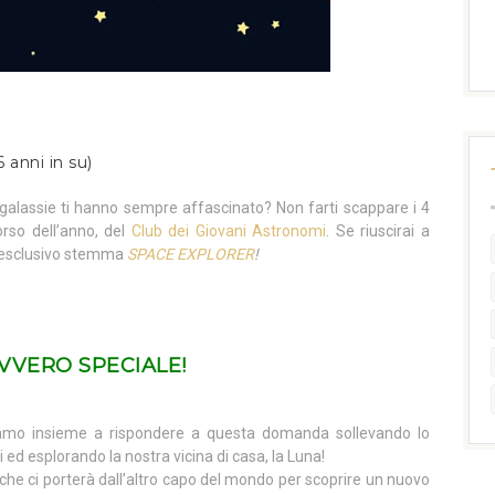
6 anni in su)
e galassie ti hanno sempre affascinato? Non farti scappare i 4
orso dell’anno, del
Club dei Giovani Astronomi
. Se riuscirai a
e l’esclusivo stemma
SPACE EXPLORER
!
VVERO SPECIALE!
iamo insieme a rispondere a questa domanda sollevando lo
 ed esplorando la nostra vicina di casa, la Luna!
he ci porterà dall’altro capo del mondo per scoprire un nuovo