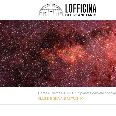
Home
>
Events
>
TERRA: Un pianeta davvero special
CLUB DEI GIOVANI ASTRONOMI