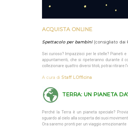
ACQUISTA ONLINE
Spettacolo per bambini
(consigliato dai 
Sei curioso? Impazzisci per le stelle? Pianeti 
appuntamenti, che si ripeteranno durante il c
collezionare quattro diversi titoli, potrai ritirar
A cura di
Staff LOfficina
TERRA:
UN PIANETA DA
Perché la Terra è un pianeta speciale? Prov
sguardo al cielo alla scoperta dei suoi movimenti
Ora saremo pronti per un viaggio emozionante c