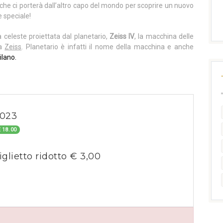
he ci porterà dall’altro capo del mondo per scoprire un nuovo
e speciale!
a celeste proiettata dal planetario,
Zeiss IV
, la macchina delle
ca
Zeiss
. Planetario è infatti il nome della macchina e anche
ilano.
023
 18.00
iglietto ridotto € 3,00