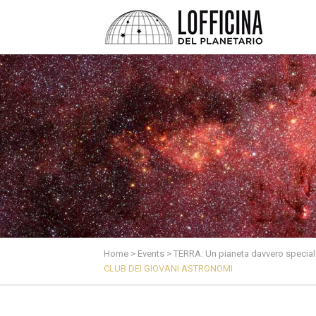
Home
>
Events
>
TERRA: Un pianeta davvero special
CLUB DEI GIOVANI ASTRONOMI