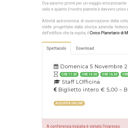
Ora saremo pronti per un viaggio emozionante c
cielo e quanto il nostro pianeta è davvero unico 
Attività astronomica di osservazione della volt
stelle progettata dalla storica azienda tedes
dell’edificio che la ospita, il
Civico Planetario di M
Spettacolo
Download
Domenica 5 Novembre 2
ORE 11.00
ORE 14.30
ORE 16.30
ORE
Staff LOfficina
Biglietto intero € 5,00 – B
ACQUISTA ONLINE
A conferenza iniziata è vietato l’ingresso.