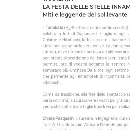
LA FESTA DELLE STELLE INNA
Miti e leggende del sol levante
Il
Tanabata
(七夕 letteralmente settima notte) 
celebra in tutto il Giappone il 7 luglio di ogn
Orihime e Hikoboshi, la tessitrice e il pastore 
stelle ben visibili nelle sere estive. La principe
Lattea), dove Hikoboshi portava ad abbeverare i
ben presto si scordarono dei loro doveri. Irato 
permise loro di vedersi soltanto la settima n
sembrano più luminose Da allora, ogni settimo
che permette agli innamorati di incontrarsi, pe
Hikoboshi.
Come da tradizione, alla fine dello spettacolo s
carta colorata) su cui scrivere i vostri più grand
vento che soffia tra le foglie li porti via per realizz
Chiara Pasqualini
. Laureata in Ingegneria, duran
l’Is. I. A. O. Istituto per l’Africa e l’Oriente pe