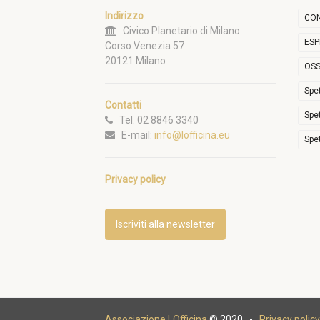
Indirizzo
CON
Civico Planetario di Milano
ESP
Corso Venezia 57
20121 Milano
OSS
Spe
Contatti
Spe
Tel. 02 8846 3340
E-mail:
info@lofficina.eu
Spe
Privacy policy
Iscriviti alla newsletter
Associazione LOfficina
© 2020 -
Privacy policy