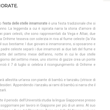
MORATE.
o
festa delle stelle innamorate
è una festa tradizionale che si
i anno. La leggenda a cui è ispirata narra la storia d’amore di
dei piani celesti, che sono rappresentati da Vega e Altair, due
ssa Orihime tesseva con solerzia in riva al fiume celeste (la Via
l suo bestiame. I due giovani si innamorarono, si sposarono e
il padre celeste separò i due innamorati ai due lati del fiume e
otte del settimo mese dell’anno, notte in cui le due stelle
 giorno del settimo mese, uno stormo di gazze crea un ponte
rciò il 7 di luglio si celebra il ricongiungimento di Orihime e
arà allestita un’area con piante di bambù e tanzaku (strisce di
i desideri. Appendendo i tanzaku ai rami di bambù si narra che il
arli.
te il periodo dell’Università studia la lingua Giapponese presso
r poi soggiornare per lavoro in Giappone per più di un anno. Al suo