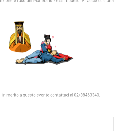
enzione e l’uso del Planetario Zeiss modello IV. Nasce così una
ni in merito a questo evento contattaci al 02/88463340.