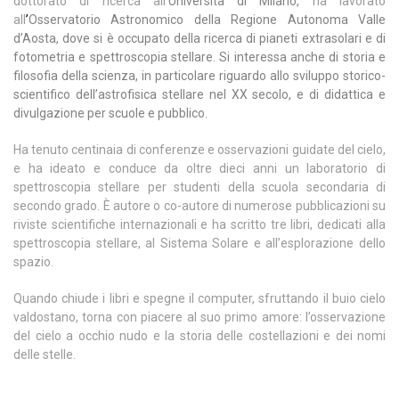
dottorato di ricerca all
’
Università di Milano
,
ha lavorato
all
’
Osservatorio Astronomico della Regione Autonoma Valle
d’Aosta
, dove si è occupato della ricerca di pianeti extrasolari e di
fotometria e spettroscopia stellare. Si interessa anche di storia e
filosofia della scienza, in particolare riguardo allo sviluppo storico-
scientifico dell’astrofisica stellare nel XX secolo, e di didattica e
divulgazione per scuole e pubblico.
Ha tenuto centinaia di conferenze e osservazioni guidate del cielo,
e ha ideato e conduce da oltre dieci anni un laboratorio di
spettroscopia stellare per studenti della scuola secondaria di
secondo grado. È autore o co-autore di numerose pubblicazioni su
riviste scientifiche internazionali e ha scritto tre libri, dedicati alla
spettroscopia stellare, al Sistema Solare e all’esplorazione dello
spazio.
Quando chiude i libri e spegne il computer, sfruttando il buio cielo
valdostano, torna con piacere al suo primo amore: l’osservazione
del cielo a occhio nudo e la storia delle costellazioni e dei nomi
delle stelle.