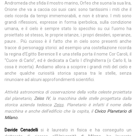
Andromeda che sfida il mostro marino, Orfeo che suona la sua lira,
Orione che va a caccia coi suoi cani: sono tantissimi i miti che il
cielo ricorda da tempi immemorabili, e non è strano. I miti sono
grandi riflessioni, espresse in forma iperbolica, sulla condizione
umana, e il cielo è sempre stato lo specchio su cui l’uomo ha
proiettato sé stesso, le proprie istanze, i propri desideri, speranze,
paure… Più curioso è il fatto che in cielo sono presenti anche
tracce di personaggi storici: ad esempio una costellazione ricorda
la regina d’Egitto Berenice II e una stella porta il nome Cor Caroli, il
“Cuore di Carlo”, ed è dedicata a Carlo I d’Inghilterra (o Carlo II, la
cosa è incerta). Andiamo allora a scoprire i grandi miti del cielo e
anche qualche curiosità storica sparsa tra le stelle, senza
rinunciare ad alcuni approfondimenti scientifici.
Attività astronomica di osservazione della volta celeste proiettata
dal planetario,
Zeiss IV
, la macchina delle stelle progettata dalla
storica azienda tedesca
Zeiss
. Planetario è infatti il nome della
macchina e anche dell’edificio che la ospita, il
Civico Planetario di
Milano.
Davide Cenadelli
si è laureato in fisica e ha conseguito un