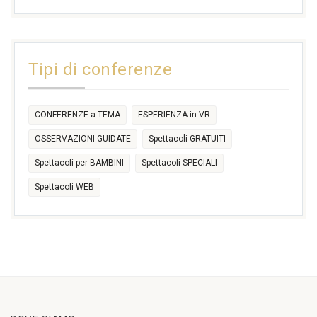
17:30
17:30
18:30
21:00
16:30
18:00
+2 more
31
1
2
3
4
5
6
11:00
14:30
Tipi di conferenze
17:30
CONFERENZE a TEMA
ESPERIENZA in VR
OSSERVAZIONI GUIDATE
Spettacoli GRATUITI
Spettacoli per BAMBINI
Spettacoli SPECIALI
Spettacoli WEB