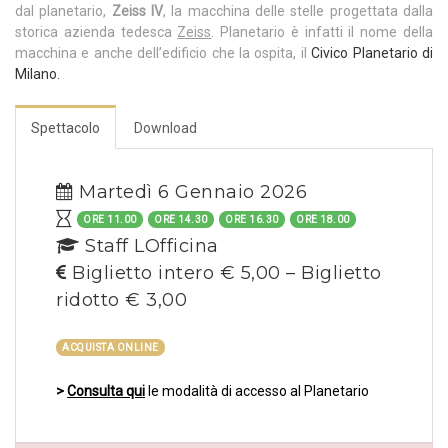
dal planetario,
Zeiss IV
, la macchina delle stelle progettata dalla
storica azienda tedesca
Zeiss
. Planetario è infatti il nome della
macchina e anche dell’edificio che la ospita, il
Civico Planetario di
Milano.
Spettacolo
Download
Martedì 6 Gennaio 2026
ORE 11.00
ORE 14.30
ORE 16.30
ORE 18.00
Staff LOfficina
Biglietto intero € 5,00 – Biglietto
ridotto € 3,00
ACQUISTA ONLINE
>
Consulta qui
le modalità di accesso al Planetario