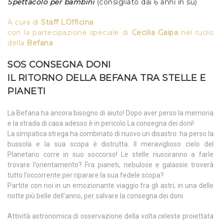
Spettacolo per bambini
(consigliato dai 6 anni in su)
A cura di
Staff
LOfficina
con la partecipazione speciale di
Cecilia Gaipa
nel ruolo
della
Befana
SOS CONSEGNA DONI
IL RITORNO DELLA BEFANA TRA STELLE E
PIANETI
La Befana ha ancora bisogno di aiuto! Dopo aver perso la memoria
e la strada di casa adesso è in pericolo La consegna dei doni!
La simpatica strega ha combinato di nuovo un disastro: ha perso la
bussola e la sua scopa è distrutta. Il meraviglioso cielo del
Planetario corre in suo soccorso! Le stelle riusciranno a farle
trovare l’orientamento? Fra pianeti, nebulose e galassie troverà
tutto l’occorrente per riparare la sua fedele scopa?
Partite con noi in un emozionante viaggio fra gli astri, in una delle
notte più belle dell’anno, per salvare la consegna dei doni.
Attività astronomica di osservazione della volta celeste proiettata