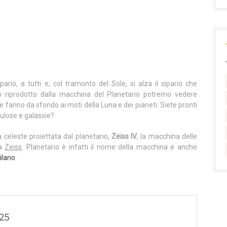
rio, a tutti e, col tramonto del Sole, si alza il sipario che
elo riprodotto dalla macchina del Planetario potremo vedere
he fanno da sfondo ai moti della Luna e dei pianeti. Siete pronti
bulose e galassie?
a celeste proiettata dal planetario,
Zeiss IV
, la macchina delle
ca
Zeiss
. Planetario è infatti il nome della macchina e anche
ilano
.
25