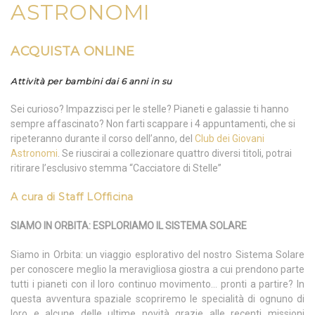
ASTRONOMI
ACQUISTA ONLINE
Attività per bambini dai 6 anni in su
Sei curioso? Impazzisci per le stelle? Pianeti e galassie ti hanno
sempre affascinato? Non farti scappare i 4 appuntamenti, che si
ripeteranno durante il corso dell’anno, del
Club dei Giovani
Astronomi
. Se riuscirai a collezionare quattro diversi titoli, potrai
ritirare l’esclusivo stemma “Cacciatore di Stelle”
A
cura
di
Staff LOfficina
SIAMO IN ORBITA: ESPLORIAMO IL SISTEMA SOLARE
Siamo in Orbita: un viaggio esplorativo del nostro Sistema Solare
per conoscere meglio la meravigliosa giostra a cui prendono parte
tutti i pianeti con il loro continuo movimento… pronti a partire? In
questa avventura spaziale scopriremo le specialità di ognuno di
loro e alcune delle ultime novità grazie alle recenti missioni