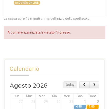
ACQUISTA ONLINE
La cassa apre 45 minuti prima dell’inizio dello spettacolo.
A conferenza iniziata è vietato l’ingresso.
Calendario
Agosto 2026
today
Lun
Mar
Mer
Gio
Ven
Sab
Dom
27
28
29
30
31
1
2
14:30
11:00